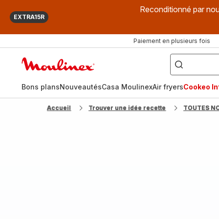
Reconditionné par nou
EXTRA15R
Paiement en plusieurs fois
["Que
recherchez-
Accueil
vous
?",
Moulinex
"Cookeo",
"Air
fryer",
Bons plans
Nouveautés
Casa Moulinex
Air fryers
Cookeo Inf
"Companion"]
Accueil
Trouver une idée recette
TOUTES N