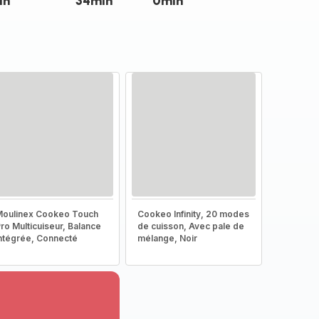
in
34min
0min
oulinex Cookeo Touch
Cookeo Infinity, 20 modes
ro Multicuiseur, Balance
de cuisson, Avec pale de
ntégrée, Connecté
mélange, Noir