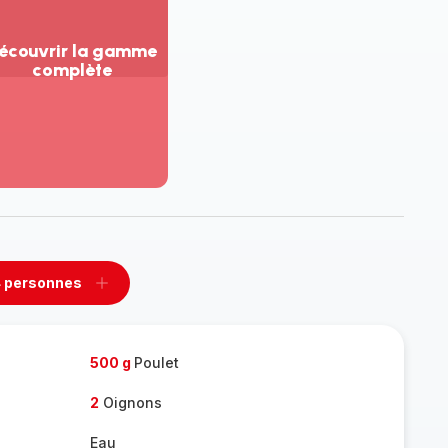
écouvrir la gamme
complète
ir
us...
couvrir
amme
mplète
 personnes
rimer
Ajouter
sonnes
personnes
500 g
Poulet
2
Oignons
Eau