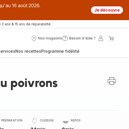
qu'au 16 août 2026.
Je découvre
 2 ans & 15 ans de réparabilité
Nos magasins
Besoin d'aide ?
Nos
Besoin
Mon
Mon
magasins
d'aide
compte
panier
ervices
Nos recettes
Programme fidélité
?
au poivrons
PRÉPARATION
CUISSON
REPOS