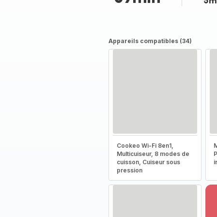
5m
Appareils compatibles (34)
Cookeo Wi-Fi 8en1,
M
Multicuiseur, 8 modes de
P
cuisson, Cuiseur sous
i
pression