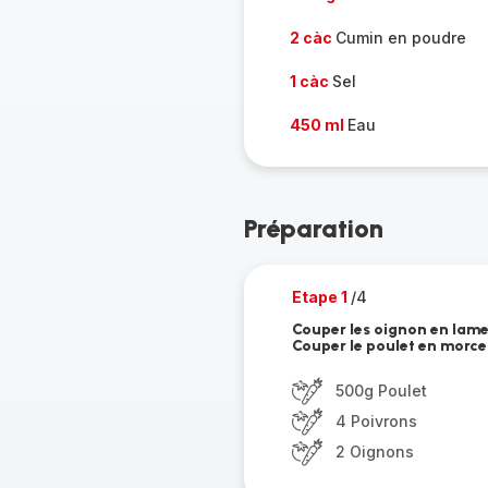
2 càc
Cumin en poudre
1 càc
Sel
450 ml
Eau
Préparation
Etape 1
/4
Couper les oignon en lamel
Couper le poulet en morc
500g Poulet
4 Poivrons
2 Oignons