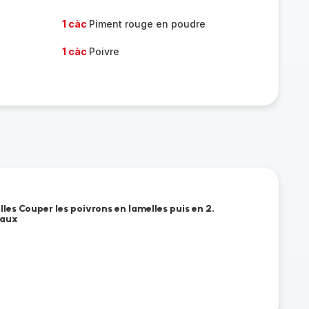
1 càc
Piment rouge en poudre
1 càc
Poivre
les Couper les poivrons en lamelles puis en 2.
eaux