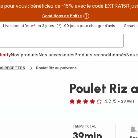
s pour vous : bénéficiez de -15% avec le code EXTRA15R jus
Conditions de l'offre
Livraison offerte* en 3 jours
90 jours pour changer d’avis
Garantie
inity
Nos produits
Nos accessoires
Produits reconditionnés
Nos s
OS RECETTES
Poulet Riz au poivrons
Poulet Riz 
4.2
/5
-
23 Avis
ratings.4.2
TEMPS TOTAL
39min