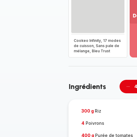
D
Vo
pl
-
Cookeo Infinity, 17 modes
Dé
de cuisson, Sans pale de
mélange, Bleu Trust
la
g
co
-
Ingrédients
4
Supp
per
300 g
Riz
4
Poivrons
400 g
Purée de tomates