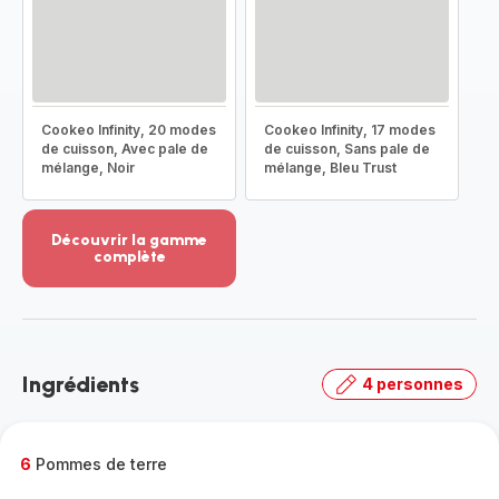
Cookeo Infinity, 20 modes
Cookeo Infinity, 17 modes
de cuisson, Avec pale de
de cuisson, Sans pale de
mélange, Noir
mélange, Bleu Trust
Découvrir la gamme
complète
Voir
plus...
-
Découvrir
la
Ingrédients
4 personnes
gamme
complète
-
6
Pommes de terre