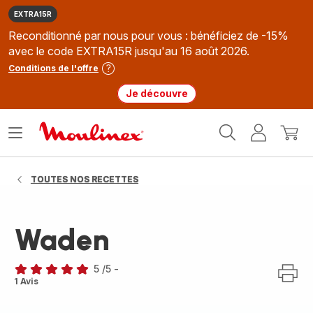
EXTRA15R
Reconditionné par nous pour vous : bénéficiez de -15%
avec le code EXTRA15R jusqu'au 16 août 2026.
Conditions de l'offre
Je découvre
Accueil
Ouvrir
Mon
Mon
Moulinex
le
compte
panie
menu
TOUTES NOS RECETTES
Waden
5
/5
-
Avis
1 Avis
5
étoiles