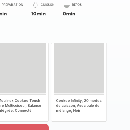
PRÉPARATION
CUISSON
REPOS
min
10min
0min
oulinex Cookeo Touch
Cookeo Infinity, 20 modes
ro Multicuiseur, Balance
de cuisson, Avec pale de
ntégrée, Connecté
mélange, Noir