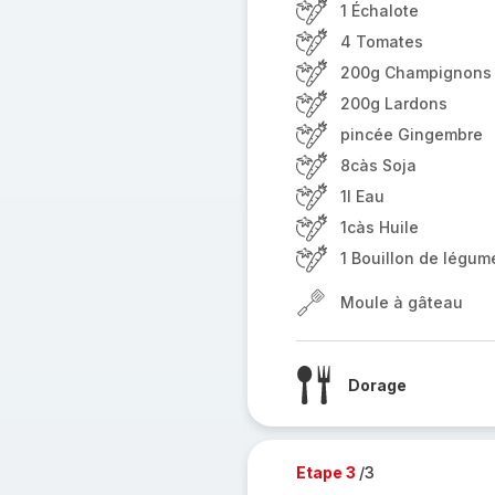
1 Échalote
4 Tomates
200g Champignons
200g Lardons
pincée Gingembre
8càs Soja
1l Eau
1càs Huile
1 Bouillon de légum
Moule à gâteau
Dorage
Etape 3
/3