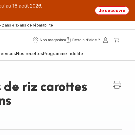
qu'au 16 août 2026.
Je découvre
 2 ans & 15 ans de réparabilité
Nos magasins
Besoin d'aide ?
Nos
Besoin
Mon
Mon
magasins
d'aide
compte
panier
ervices
Nos recettes
Programme fidélité
?
 de riz carottes
ns