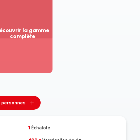
écouvrir la gamme
complète
ir
us...
couvrir
amme
mplète
 personnes
rimer
Ajouter
sonnes
personnes
1
Échalote