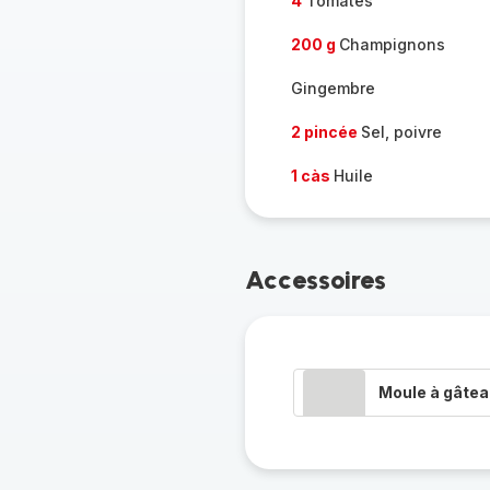
4
Tomates
200 g
Champignons
Gingembre
2 pincée
Sel, poivre
1 càs
Huile
Accessoires
Moule à gâte