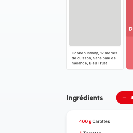
D
Vo
pl
-
Cookeo Infinity, 17 modes
Dé
de cuisson, Sans pale de
mélange, Bleu Trust
la
g
co
-
Ingrédients
4
Supp
per
400 g
Carottes