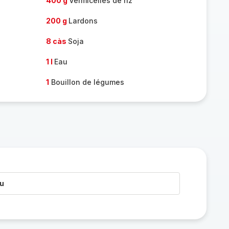
400 g
Vermicelles de riz
200 g
Lardons
8 càs
Soja
1 l
Eau
1
Bouillon de légumes
au