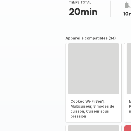
(moyenne)
TEMPS TOTAL
20min
10
Appareils compatibles (34)
Cookeo Wi-Fi 8en1,
M
Multicuiseur, 8 modes de
P
cuisson, Cuiseur sous
i
pression