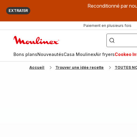
Reconditionné par nou
EXTRA15R
Paiement en plusieurs fois
["Que
recherchez-
Accueil
vous
?",
Moulinex
"Cookeo",
"Air
fryer",
Bons plans
Nouveautés
Casa Moulinex
Air fryers
Cookeo Inf
"Companion"]
Accueil
Trouver une idée recette
TOUTES N