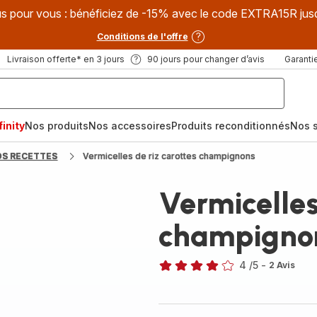
s pour vous : bénéficiez de -15% avec le code EXTRA15R jus
Conditions de l'offre
Livraison offerte* en 3 jours
90 jours pour changer d’avis
Garantie
inity
Nos produits
Nos accessoires
Produits reconditionnés
Nos s
OS RECETTES
Vermicelles de riz carottes champignons
Vermicelles
champigno
4
/5
-
2 Avis
Avis
4
étoiles