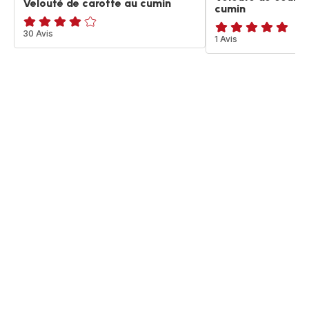
Velouté de carotte au cumin
cumin
ratings.3.9
30 Avis
Avis
1 Avis
5
étoiles
(moyenne)