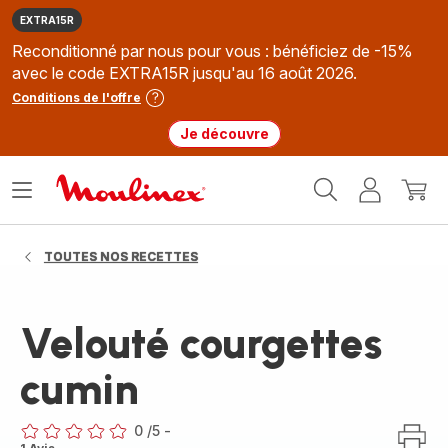
EXTRA15R
Reconditionné par nous pour vous : bénéficiez de -15%
avec le code EXTRA15R jusqu'au 16 août 2026.
Conditions de l'offre
Je découvre
Accueil
Ouvrir
Mon
Mon
Moulinex
le
compte
panie
menu
TOUTES NOS RECETTES
Velouté courgettes
cumin
0
/5
-