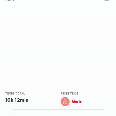
ratings.0
1 Avis
TEMPS TOTAL
RECETTE DE
10h 12min
Marie