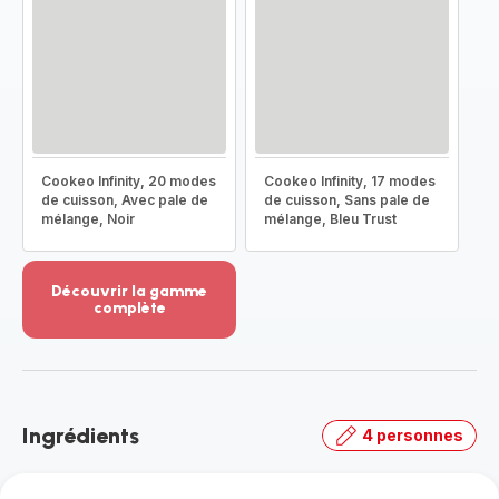
Cookeo Infinity, 20 modes
Cookeo Infinity, 17 modes
de cuisson, Avec pale de
de cuisson, Sans pale de
mélange, Noir
mélange, Bleu Trust
Découvrir la gamme
complète
Voir
plus...
-
Découvrir
la
Ingrédients
4 personnes
gamme
complète
-