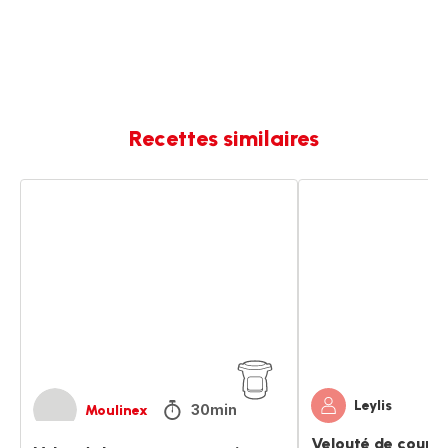
Recettes similaires
Velouté
Velouté
de
de
carotte
courge
au
butternut
cumin
au
cumin
Leylis
30min
Moulinex
Velouté de courge