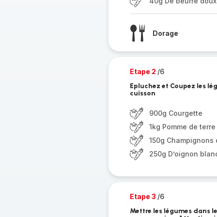
40g De beurre doux
Dorage
Etape 2
/6
Epluchez et Coupez les lég
cuisson
900g Courgette
1kg Pomme de terre
150g Champignons d
250g D’oignon blan
Etape 3
/6
Mettre les légumes dans le