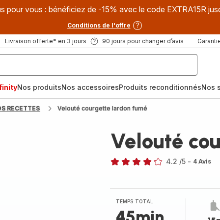
s pour vous : bénéficiez de -15% avec le code EXTRA15R jus
Conditions de l'offre
Livraison offerte* en 3 jours
90 jours pour changer d’avis
Garantie
inity
Nos produits
Nos accessoires
Produits reconditionnés
Nos s
OS RECETTES
Velouté courgette lardon fumé
Velouté co
4.2
/5
-
4 Avis
ratings.4.2
TEMPS TOTAL
45min