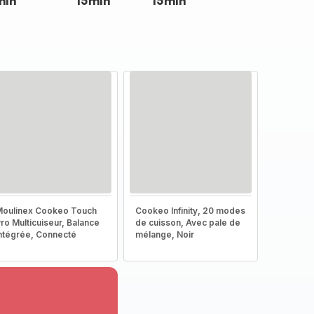
min
15min
15min
oulinex Cookeo Touch
Cookeo Infinity, 20 modes
ro Multicuiseur, Balance
de cuisson, Avec pale de
ntégrée, Connecté
mélange, Noir