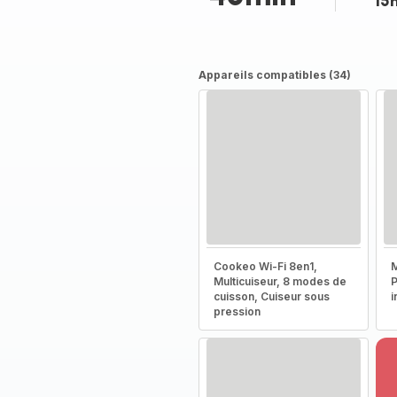
15
Appareils compatibles (34)
Cookeo Wi-Fi 8en1,
M
Multicuiseur, 8 modes de
P
cuisson, Cuiseur sous
i
pression