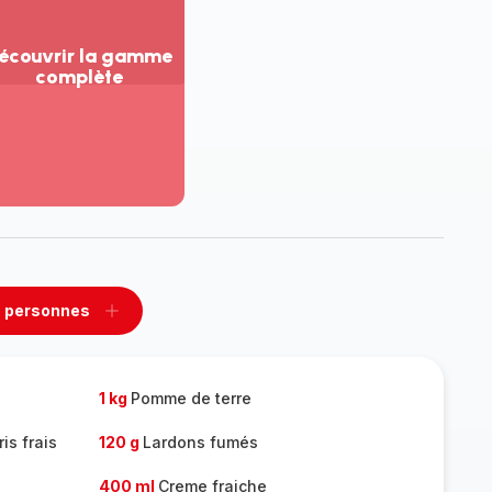
écouvrir la gamme
complète
ir
us...
couvrir
amme
mplète
 personnes
rimer
Ajouter
sonnes
personnes
1 kg
Pomme de terre
s frais
120 g
Lardons fumés
400 ml
Creme fraiche