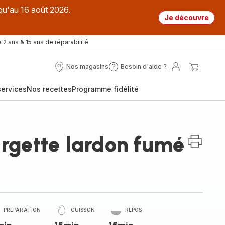
qu'au 16 août 2026.
Je découvre
 2 ans & 15 ans de réparabilité
Nos magasins
Besoin d'aide ?
Nos
Besoin
Mon
Mon
magasins
d'aide
compte
panier
ervices
Nos recettes
Programme fidélité
?
urgette lardon fumé
PRÉPARATION
CUISSON
REPOS