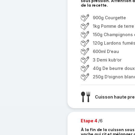
sous pression. Attention à
de la recette.
900g Courgette
1kg Pomme de terre
150g Champignons d
120g Lardons fumé
600ml D’eau
3 Demi kub’or
40g De beurre doux
250g D’oignon blan
Cuisson haute pre
Etape 4
/6
À la fin de la cuisson sous
vache qui rit et mélanger 