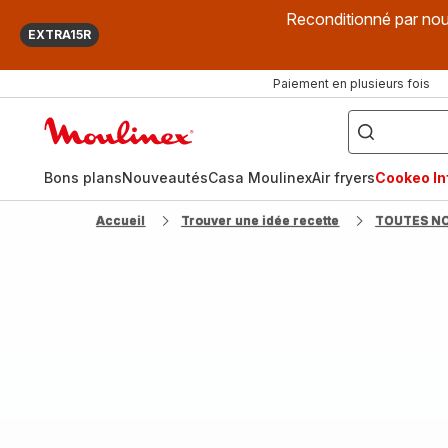
Reconditionné par nou
EXTRA15R
Paiement en plusieurs fois
["Que
recherchez-
Accueil
vous
?",
Moulinex
"Cookeo",
"Air
fryer",
Bons plans
Nouveautés
Casa Moulinex
Air fryers
Cookeo Inf
"Companion"]
Accueil
Trouver une idée recette
TOUTES N