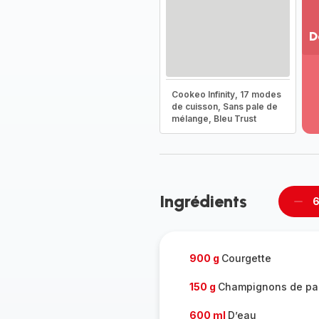
D
Vo
pl
-
Cookeo Infinity, 17 modes
Dé
de cuisson, Sans pale de
mélange, Bleu Trust
la
g
co
-
Ingrédients
6
Supp
per
900 g
Courgette
150 g
Champignons de pari
600 ml
D’eau