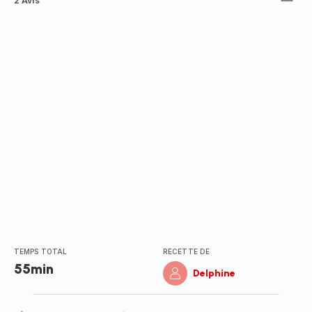
ratings.3.8
2 Avis
TEMPS TOTAL
RECETTE DE
55min
Delphine