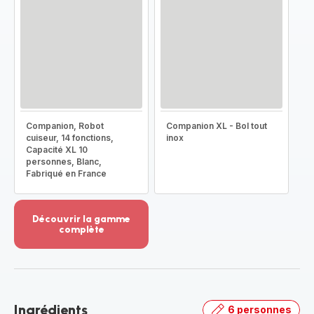
Companion, Robot
Companion XL - Bol tout
cuiseur, 14 fonctions,
inox
Capacité XL 10
personnes, Blanc,
Fabriqué en France
Découvrir la gamme
complète
Voir
plus...
-
Découvrir
la
Ingrédients
6 personnes
gamme