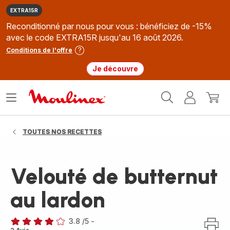
EXTRA15R
Reconditionné par nous pour vous : bénéficiez de -15%
avec le code EXTRA15R jusqu'au 16 août 2026.
Conditions de l'offre
Je découvre
Accueil
Ouvrir
Mon
Mon
Moulinex
le
compte
panie
menu
TOUTES NOS RECETTES
Velouté de butternut
au lardon
3.8
/5
-