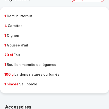
complète
-
1
Demi butternut
4
Carottes
1
Oignon
1
Gousse d’ail
70 cl
Eau
1
Bouillon marmite de légumes
100 g
Lardons natures ou fumés
1 pincée
Sel, poivre
Accessoires