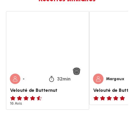
Velouté
Velouté
de
de
Butternut
Butternut
32min
-
Margaux
Velouté de Butternut
Velouté de Butter
ratings.4.5
16 Avis
ratings.NaN