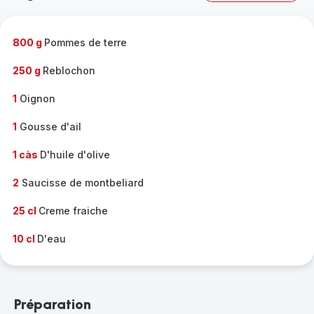
complète
-
800 g
Pommes de terre
250 g
Reblochon
1
Oignon
1
Gousse d'ail
1 càs
D'huile d'olive
2
Saucisse de montbeliard
25 cl
Creme fraiche
10 cl
D'eau
Préparation