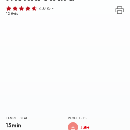
4.6
/5
-
ratings.4.6
12 Avis
TEMPS TOTAL
RECETTE DE
15min
Julie