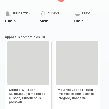
PRÉPARATION
CUISSON
REPOS
10min
5min
0min
Appareils compatibles (34)
Cookeo Wi-Fi 8en1,
Moulinex Cookeo Touch
Multicuiseur, 8 modes de
Pro Multicuiseur, Balance
cuisson, Cuiseur sous
intégrée, Connecté
pression