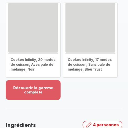
Cookeo Infinity, 20 modes
Cookeo Infinity, 17 modes
de cuisson, Avec pale de
de cuisson, Sans pale de
mélange, Noir
mélange, Bleu Trust
Découvrir la gamme
complète
Voir
plus...
-
Découvrir
la
Ingrédients
4 personnes
gamme