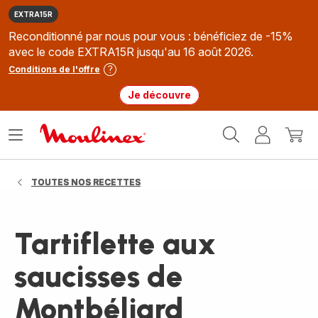
EXTRA15R
Reconditionné par nous pour vous : bénéficiez de -15%
avec le code EXTRA15R jusqu'au 16 août 2026.
Conditions de l'offre
Je découvre
Accueil
Ouvrir
Mon
Mon
Moulinex
le
compte
panie
menu
TOUTES NOS RECETTES
Tartiflette aux
saucisses de
Montbéliard