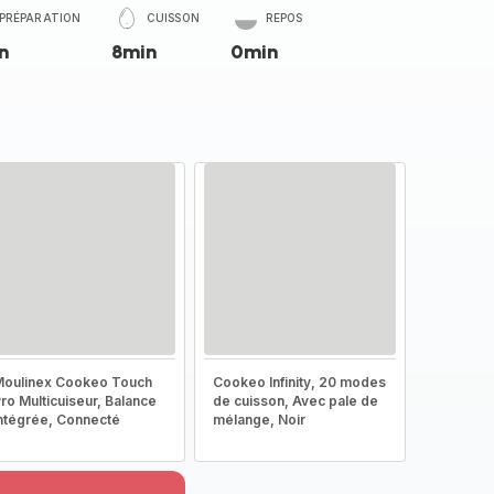
PRÉPARATION
CUISSON
REPOS
n
8min
0min
oulinex Cookeo Touch
Cookeo Infinity, 20 modes
ro Multicuiseur, Balance
de cuisson, Avec pale de
ntégrée, Connecté
mélange, Noir