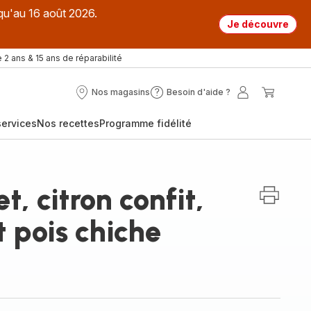
qu'au 16 août 2026.
Je découvre
 2 ans & 15 ans de réparabilité
Nos magasins
Besoin d'aide ?
Nos
Besoin
Mon
Mon
magasins
d'aide
compte
panier
ervices
Nos recettes
Programme fidélité
?
t, citron confit,
t pois chiche