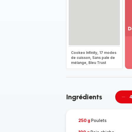
D
Vo
pl
-
Cookeo Infinity, 17 modes
Dé
de cuisson, Sans pale de
mélange, Bleu Trust
la
g
co
-
Ingrédients
4
Supp
per
250 g
Poulets