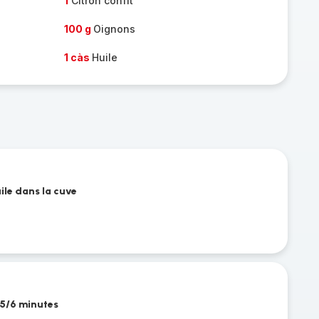
1
Citron confit
100 g
Oignons
1 càs
Huile
uile dans la cuve
t 5/6 minutes