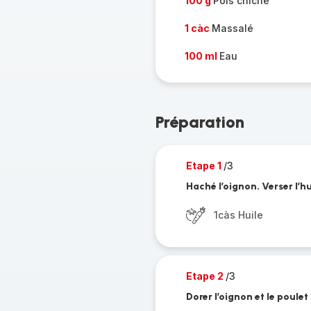
100 g
Pois chiche
1 càc
Massalé
100 ml
Eau
Préparation
Etape 1
/3
Haché l’oignon. Verser l’h
1càs Huile
Etape 2
/3
Dorer l’oignon et le poule