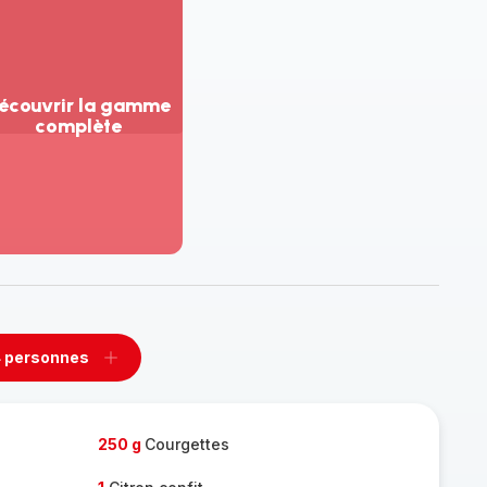
écouvrir la gamme
complète
ir
us...
couvrir
amme
mplète
 personnes
rimer
Ajouter
sonnes
personnes
250 g
Courgettes