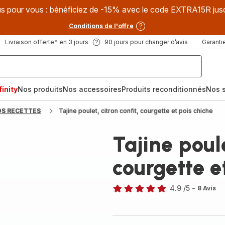
s pour vous : bénéficiez de -15% avec le code EXTRA15R jus
Conditions de l'offre
Livraison offerte* en 3 jours
90 jours pour changer d’avis
Garantie
inity
Nos produits
Nos accessoires
Produits reconditionnés
Nos s
OS RECETTES
Tajine poulet, citron confit, courgette et pois chiche
Tajine poule
courgette e
4.9
/5
-
8 Avis
ratings.4.9