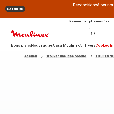
Reconditionné par nou
EXTRA15R
Paiement en plusieurs fois
["Que
recherchez-
Accueil
vous
?",
Moulinex
"Cookeo",
"Air
fryer",
Bons plans
Nouveautés
Casa Moulinex
Air fryers
Cookeo Inf
"Companion"]
Accueil
Trouver une idée recette
TOUTES N