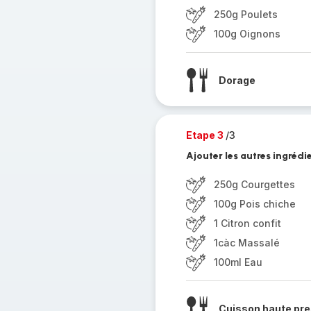
250g Poulets
100g Oignons
Dorage
Etape 3
/3
Ajouter les autres ingrédie
250g Courgettes
100g Pois chiche
1 Citron confit
1càc Massalé
100ml Eau
Cuisson haute pre