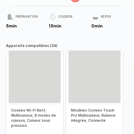
PRÉPARATION
CUISSON
REPOS
5min
15min
0min
Appareils compatibles (34)
Cookeo Wi-Fi 8en1,
Moulinex Cookeo Touch
Multicuiseur, 8 modes de
Pro Multicuiseur, Balance
cuisson, Cuiseur sous
intégrée, Connecté
pression