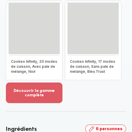
Cookeo Infinity, 20 modes
Cookeo Infinity, 17 modes
de cuisson, Avec pale de
de cuisson, Sans pale de
mélange, Noir
mélange, Bleu Trust
Découvrir la gamme
complète
Voir
plus...
-
Découvrir
la
Ingrédients
6 personnes
gamme