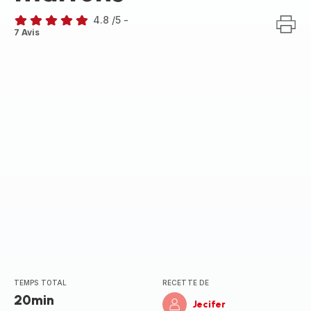
4.8
/5
-
ratings.4.8
7 Avis
TEMPS TOTAL
RECETTE DE
20min
Jecifer