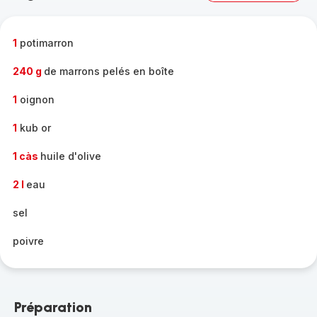
complète
-
1
potimarron
240 g
de marrons pelés en boîte
1
oignon
1
kub or
1 càs
huile d'olive
2 l
eau
sel
poivre
Préparation