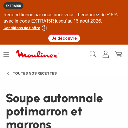
EXTRA15R
Reconditionné par nous pour vous : bénéficiez de -15%
avec le code EXTRA15R jusqu'au 16 août 2026.
Conditions de l'offre
Je découvre
Accueil
Ouvrir
Mon
Mon
Moulinex
le
compte
panie
menu
TOUTES NOS RECETTES
Soupe automnale
potimarron et
marrons