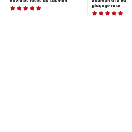
Ravioles roses au saumon
Saumon à la vape
glaçage rose
ratings.NaN
ratings.NaN