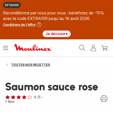
EXTRA15R
Reconditionné par nous pour vous : bénéficiez de -15%
avec le code EXTRA15R jusqu'au 16 août 2026.
Conditions de l'offre
Je découvre
Accueil
Ouvrir
Mon
Mon
Moulinex
le
compte
panie
menu
TOUTES NOS RECETTES
Saumon sauce rose
4
/5
-
Avis
7 Avis
4
étoiles