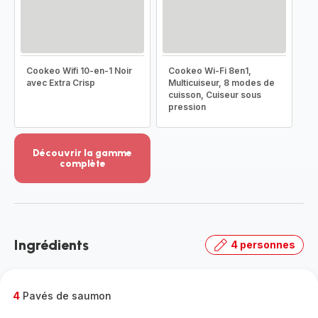
Cookeo Wifi 10-en-1 Noir
Cookeo Wi-Fi 8en1,
avec Extra Crisp
Multicuiseur, 8 modes de
cuisson, Cuiseur sous
pression
Découvrir la gamme
complète
Voir
plus...
-
Découvrir
la
Ingrédients
4 personnes
gamme
complète
-
4
Pavés de saumon