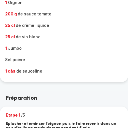
1
Oignon
200 g
de sauce tomate
25 cl
de crème liquide
25 cl
de vin blanc
1
Jumbo
Sel poivre
1 càs
de sauceline
Préparation
Etape 1
/5
Eplucher et émincer l'oignon puis le faire revenir dans un
peu d'huile en mode dorage pendant 5 min.