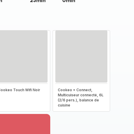
n
23min
0min
ookeo Touch Wifi Noir
Cookeo + Connect,
Multicuiseur connecté, 6L
(2/6 pers.), balance de
cuisine