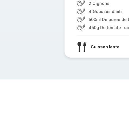
2 Oignons
4 Gousses d'ails
500ml De puree de 
450g De tomate fra
Cuisson lente