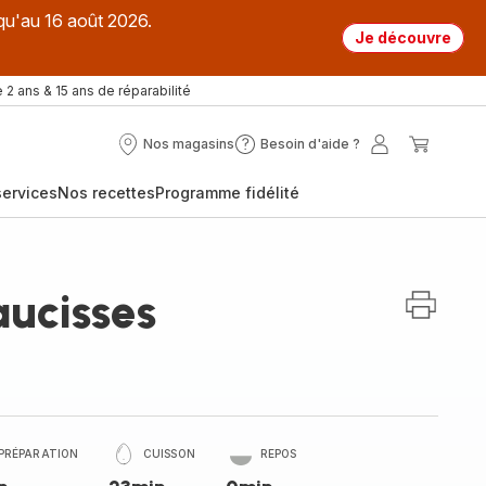
qu'au 16 août 2026.
Je découvre
 2 ans & 15 ans de réparabilité
Nos magasins
Besoin d'aide ?
Nos
Besoin
Mon
Mon
magasins
d'aide
compte
panier
ervices
Nos recettes
Programme fidélité
?
aucisses
PRÉPARATION
CUISSON
REPOS