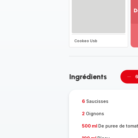
D
Vo
pl
-
Dé
Cookeo Usb
la
g
co
-
Ingrédients
6
Supp
per
6
Saucisses
2
Oignons
500 ml
De puree de toma