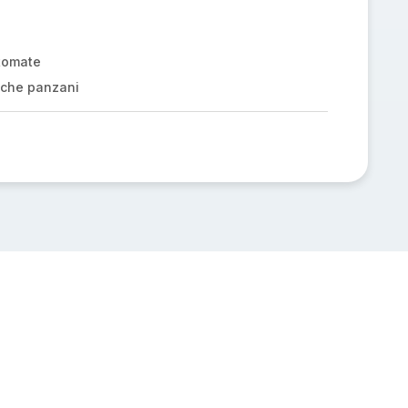
tomate
iche panzani