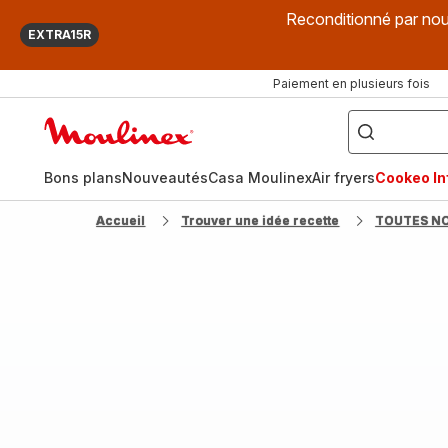
Reconditionné par nou
EXTRA15R
Paiement en plusieurs fois
["Que
recherchez-
Accueil
vous
?",
Moulinex
"Cookeo",
"Air
fryer",
Bons plans
Nouveautés
Casa Moulinex
Air fryers
Cookeo Inf
"Companion"]
Accueil
Trouver une idée recette
TOUTES N