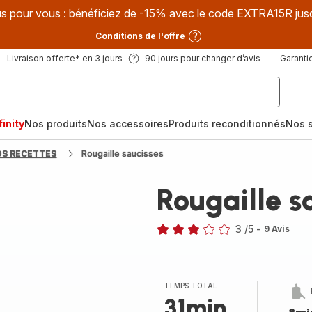
s pour vous : bénéficiez de -15% avec le code EXTRA15R jus
Conditions de l'offre
Livraison offerte* en 3 jours
90 jours pour changer d’avis
Garantie
inity
Nos produits
Nos accessoires
Produits reconditionnés
Nos s
OS RECETTES
Rougaille saucisses
Rougaille s
3
/5
-
9 Avis
Avis
3
étoiles
(moyenne)
TEMPS TOTAL
31min