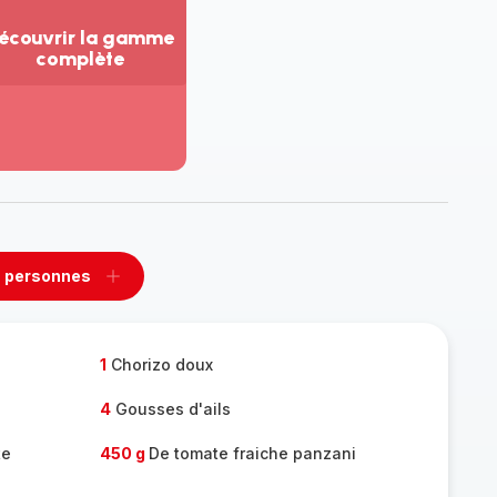
écouvrir la gamme
complète
ir
us...
couvrir
amme
mplète
 personnes
rimer
Ajouter
sonnes
personnes
1
Chorizo doux
4
Gousses d'ails
te
450 g
De tomate fraiche panzani