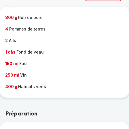
complète
-
800 g
Rôti de porc
4
Pommes de terres
2
Ails
1 càs
Fond de veau
150 ml
Eau
250 ml
Vin
400 g
Haricots verts
Préparation