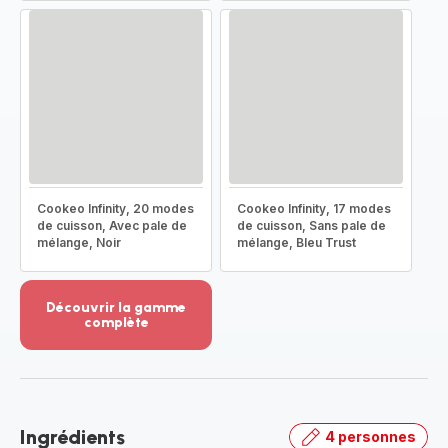
Cookeo Infinity, 20 modes
Cookeo Infinity, 17 modes
de cuisson, Avec pale de
de cuisson, Sans pale de
mélange, Noir
mélange, Bleu Trust
Découvrir la gamme
complète
Voir
plus...
-
Découvrir
la
Ingrédients
4 personnes
gamme