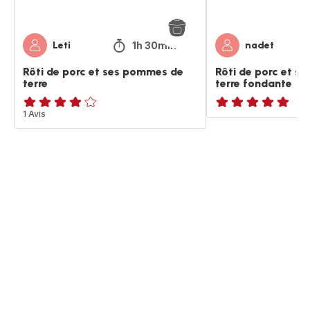
fondante
1h 30min
Leti
nadet
Rôti de porc et ses pommes de
Rôti de porc et s
terre
terre fondante
Avis
1 Avis
ratings.NaN
4
étoiles
(moyenne)