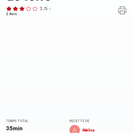
3
/5
-
Avis
2 Avis
3
étoiles
(moyenne)
TEMPS TOTAL
RECETTE DE
35min
Méliss