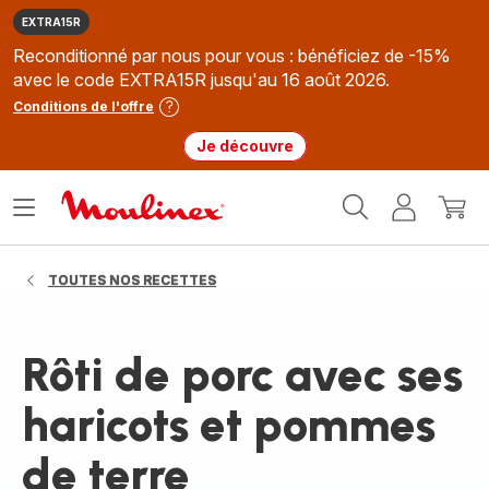
EXTRA15R
Reconditionné par nous pour vous : bénéficiez de -15%
avec le code EXTRA15R jusqu'au 16 août 2026.
Conditions de l'offre
Je découvre
Accueil
Ouvrir
Mon
Mon
Moulinex
le
compte
panie
menu
TOUTES NOS RECETTES
Rôti de porc avec ses
haricots et pommes
de terre