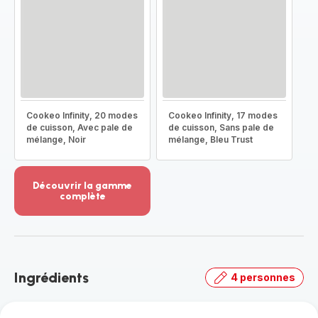
Cookeo Infinity, 20 modes
Cookeo Infinity, 17 modes
de cuisson, Avec pale de
de cuisson, Sans pale de
mélange, Noir
mélange, Bleu Trust
Découvrir la gamme
complète
Voir
plus...
-
Découvrir
la
Ingrédients
4 personnes
gamme
complète
-