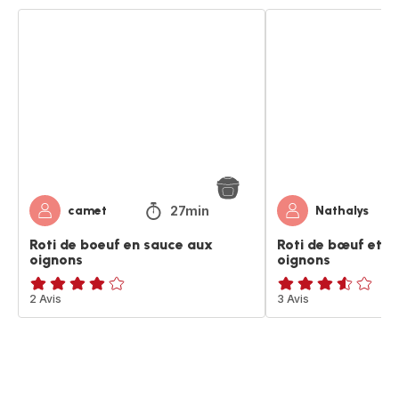
Roti
Roti
de
de
boeuf
bœuf
en
et
sauce
son
aux
jus
oignons
aux
oignons
27min
camet
Nathalys
Roti de boeuf en sauce aux
Roti de bœuf et s
oignons
oignons
Avis
2 Avis
ratings.3.5
3 Avis
4
étoiles
(moyenne)