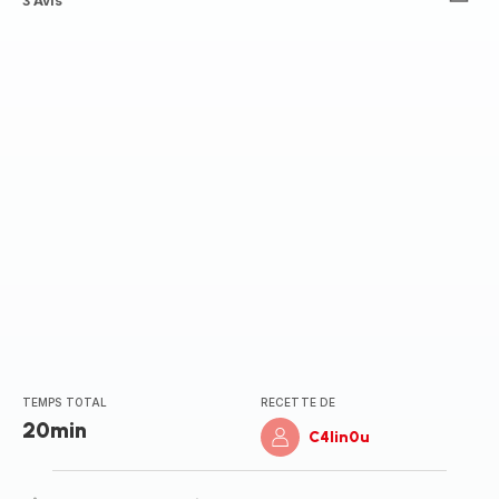
ratings.4.7
3 Avis
TEMPS TOTAL
RECETTE DE
20min
C4lin0u