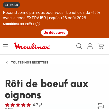
EXTRA15R
Reconditionné par nous pour vous : bénéficiez de -15%
avec le code EXTRA15R jusqu'au 16 août 2026.
Conditions de l'offre
Je découvre
Accueil
Ouvrir
Mon
Mon
Moulinex
le
compte
panie
menu
TOUTES NOS RECETTES
Rôti de boeuf aux
oignons
4.7
/5
-