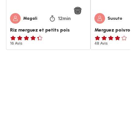
12min
Magali
Susuto
Riz merguez et petits pois
Merguez poivrons
ratings.4.3
16 Avis
ratings.4.1
48 Avis