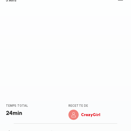
ratings.4.3
5 Avis
TEMPS TOTAL
RECETTE DE
24min
CrazyGirl