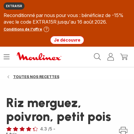
EXTRA15R
Reconditionné par nous pour vous : bénéficiez de -15%
avec le code EXTRA15R jusqu'au 16 août 2026.
Conditions de l'offre
Je découvre
Accueil
Ouvrir
Mon
Mon
Moulinex
le
compte
panie
menu
TOUTES NOS RECETTES
Riz merguez,
poivron, petit pois
4.3
/5
-