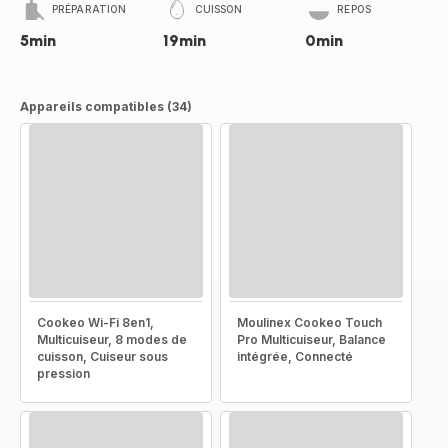
PRÉPARATION
CUISSON
REPOS
5min
19min
0min
Appareils compatibles (34)
Cookeo Wi-Fi 8en1,
Moulinex Cookeo Touch
Multicuiseur, 8 modes de
Pro Multicuiseur, Balance
cuisson, Cuiseur sous
intégrée, Connecté
pression