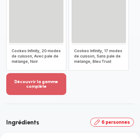
Cookeo Infinity, 20 modes
Cookeo Infinity, 17 modes
de cuisson, Avec pale de
de cuisson, Sans pale de
mélange, Noir
mélange, Bleu Trust
Découvrir la gamme
complète
Voir
plus...
-
Découvrir
la
Ingrédients
6 personnes
gamme
complète
-