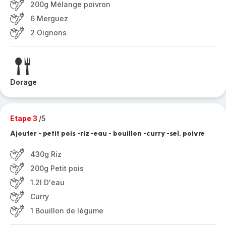
200g Mélange poivron
6 Merguez
2 Oignons
Dorage
Etape 3
/5
Ajouter - petit pois -riz -eau - bouillon -curry -sel. poivre
430g Riz
200g Petit pois
1.2l D'eau
Curry
1 Bouillon de légume