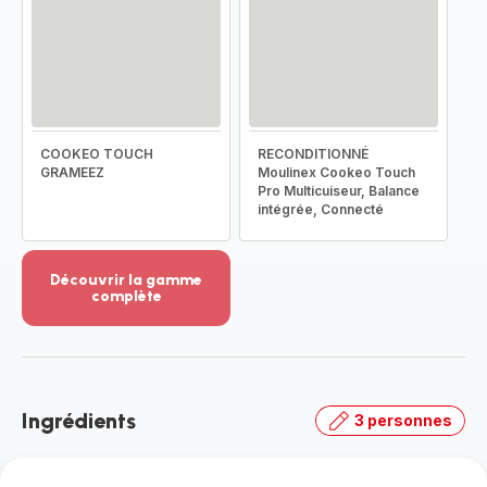
COOKEO TOUCH
RECONDITIONNÉ
GRAMEEZ
Moulinex Cookeo Touch
Pro Multicuiseur, Balance
intégrée, Connecté
Découvrir la gamme
complète
Voir
plus...
-
Découvrir
la
Ingrédients
3 personnes
gamme
complète
-