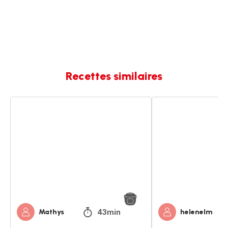
Recettes similaires
Risotto
Pâtes
truite
à
fumée,
la
courgette
truite
&
fumée
champignons
(ou
saumon)
poireaux
43min
Mathys
helenelm