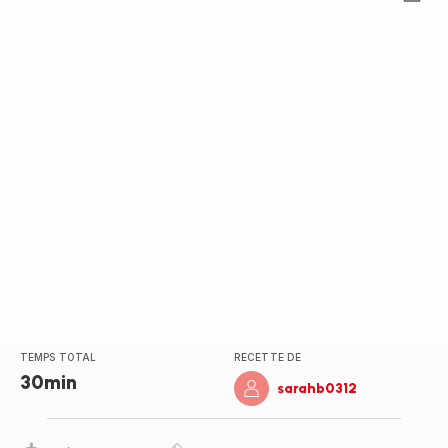
Avis
5
étoiles
(moyenne)
TEMPS TOTAL
RECETTE DE
30min
sarahb0312