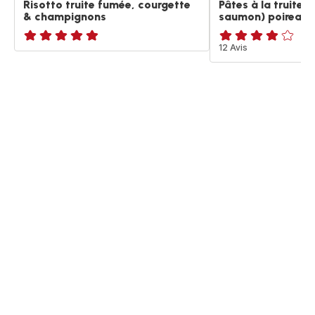
Risotto truite fumée, courgette
Pâtes à la truite 
& champignons
saumon) poireaux
ratings.NaN
Avis
12 Avis
4
étoiles
(moyenne)