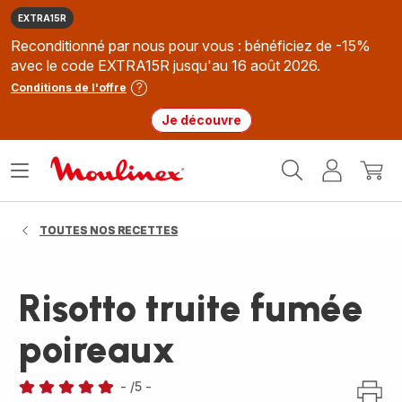
EXTRA15R
Reconditionné par nous pour vous : bénéficiez de -15%
avec le code EXTRA15R jusqu'au 16 août 2026.
Conditions de l'offre
Je découvre
Accueil
Ouvrir
Mon
Mon
Moulinex
le
compte
panie
menu
TOUTES NOS RECETTES
Risotto truite fumée
poireaux
-
/5
-