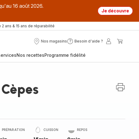
qu'au 16 août 2026.
Je découvre
 2 ans & 15 ans de réparabilité
Nos magasins
Besoin d'aide ?
Nos
Besoin
Mon
Mon
magasins
d'aide
compte
panier
ervices
Nos recettes
Programme fidélité
?
x Cèpes
PRÉPARATION
CUISSON
REPOS