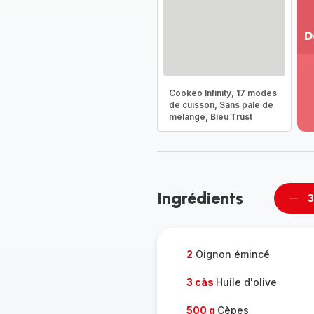
D
Vo
pl
-
Cookeo Infinity, 17 modes
Dé
de cuisson, Sans pale de
mélange, Bleu Trust
la
g
co
-
Ingrédients
3
Supp
per
2
Oignon émincé
3 càs
Huile d'olive
500 g
Cèpes