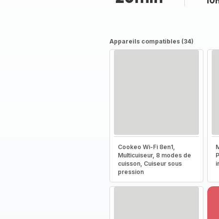
10
Appareils compatibles (34)
Cookeo Wi-Fi 8en1,
M
Multicuiseur, 8 modes de
P
cuisson, Cuiseur sous
i
pression