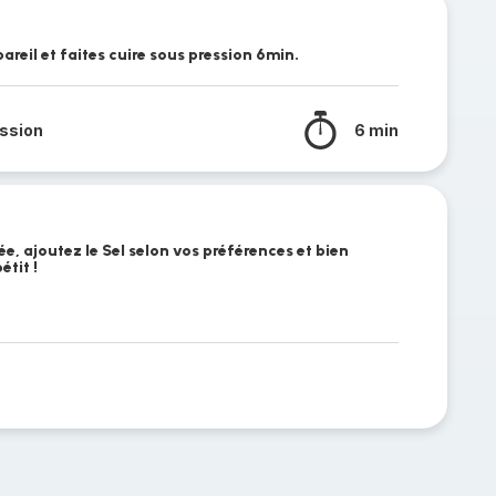
areil et faites cuire sous pression 6min.
ssion
6 min
ée, ajoutez le Sel selon vos préférences et bien
tit !