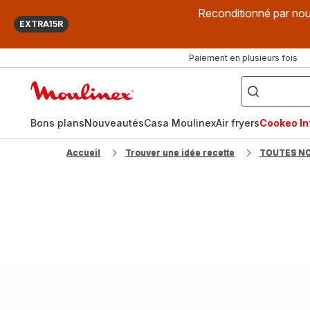
Reconditionné par nou
EXTRA15R
Paiement en plusieurs fois
["Que
recherchez-
Accueil
vous
?",
Moulinex
"Cookeo",
"Air
fryer",
Bons plans
Nouveautés
Casa Moulinex
Air fryers
Cookeo Inf
"Companion"]
Accueil
Trouver une idée recette
TOUTES N