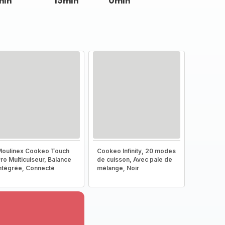
min
15min
0min
oulinex Cookeo Touch
Cookeo Infinity, 20 modes
ro Multicuiseur, Balance
de cuisson, Avec pale de
ntégrée, Connecté
mélange, Noir