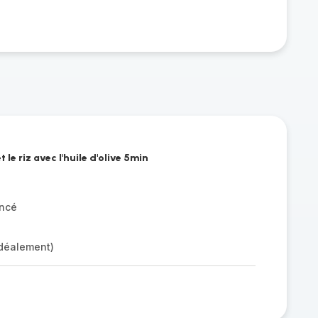
et le riz avec l'huile d'olive 5min
incé
idéalement)