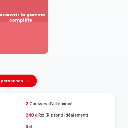
écouvrir la gamme
complète
ir
us...
couvrir
amme
mplète
 personnes
rimer
Ajouter
sonnes
personnes
2
Gousses d'ail émincé
240 g
Riz (Riz rond idéalement)
Sel