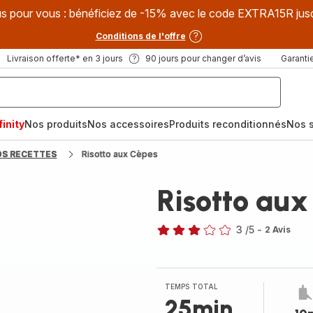
s pour vous : bénéficiez de -15% avec le code EXTRA15R jus
Conditions de l'offre
Livraison offerte* en 3 jours
90 jours pour changer d’avis
Garantie
inity
Nos produits
Nos accessoires
Produits reconditionnés
Nos s
OS RECETTES
Risotto aux Cèpes
Risotto au
3
/5
-
2 Avis
Avis
3
étoiles
(moyenne)
TEMPS TOTAL
25min