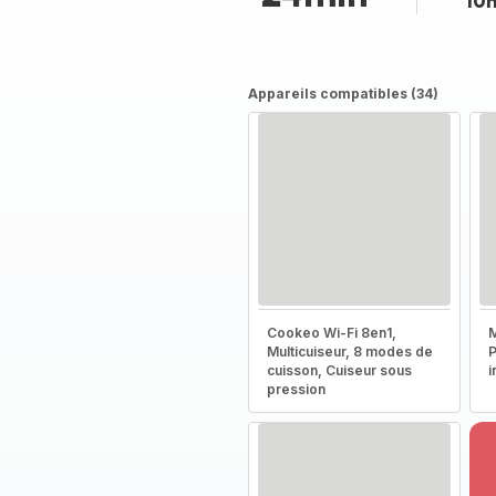
10
Appareils compatibles (34)
Cookeo Wi-Fi 8en1,
M
Multicuiseur, 8 modes de
P
cuisson, Cuiseur sous
i
pression