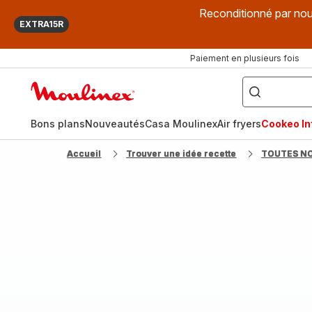
Reconditionné par nou
EXTRA15R
Paiement en plusieurs fois
["Que
recherchez-
Accueil
vous
?",
Moulinex
"Cookeo",
"Air
fryer",
Bons plans
Nouveautés
Casa Moulinex
Air fryers
Cookeo Inf
"Companion"]
Accueil
Trouver une idée recette
TOUTES N