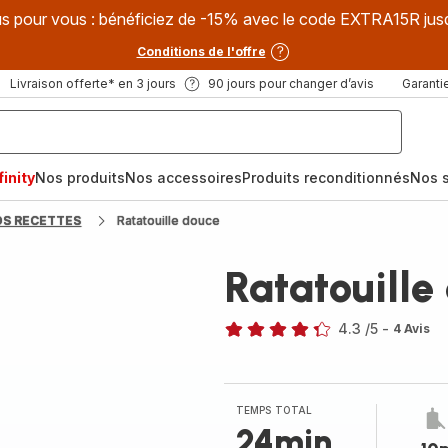
s pour vous : bénéficiez de -15% avec le code EXTRA15R jus
Conditions de l'offre
Livraison offerte* en 3 jours
90 jours pour changer d’avis
Garantie
inity
Nos produits
Nos accessoires
Produits reconditionnés
Nos s
OS RECETTES
Ratatouille douce
Ratatouille
4.3
/5
-
4 Avis
ratings.4.3
TEMPS TOTAL
24min