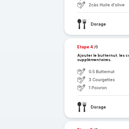
2càs Huile d'olive
Dorage
Etape 4
/6
Ajouter le butternut, les c
supplémentaires.
0.5 Butternut
3 Courgettes
1 Poivron
Dorage