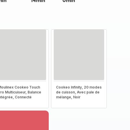
min
14min
0min
oulinex Cookeo Touch
Cookeo Infinity, 20 modes
ro Multicuiseur, Balance
de cuisson, Avec pale de
ntégrée, Connecté
mélange, Noir