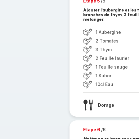
Etape 5
/6
Ajouter l'aubergine et les
branches de thym, 2 feuill
mélanger.
1 Aubergine
2 Tomates
3 Thym
2 Feuille laurier
1 Feuille sauge
1 Kubor
10cl Eau
Dorage
Etape 6
/6
Mettre en cuisson sous pr