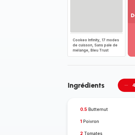
D
Vo
pl
-
Cookeo Infinity, 17 modes
Dé
de cuisson, Sans pale de
mélange, Bleu Trust
la
g
co
-
Ingrédients
4
Supp
per
0.5
Butternut
1
Poivron
2
Tomates