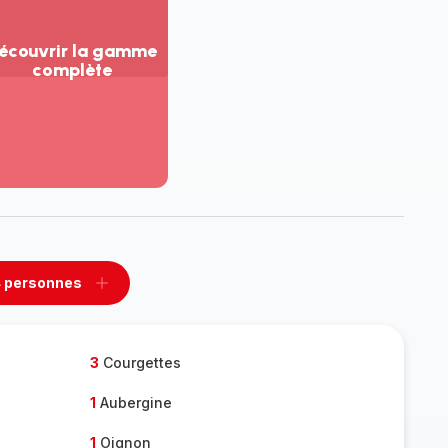
écouvrir la gamme
complète
ir
us...
couvrir
amme
mplète
 personnes
rimer
Ajouter
sonnes
personnes
3
Courgettes
1
Aubergine
1
Oignon