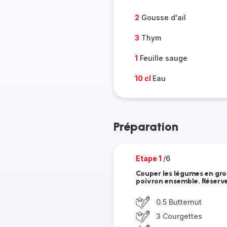
2
Gousse d'ail
3
Thym
1
Feuille sauge
10 cl
Eau
Préparation
Etape 1
/6
Couper les légumes en gros
poivron ensemble. Réserver
0.5 Butternut
3 Courgettes