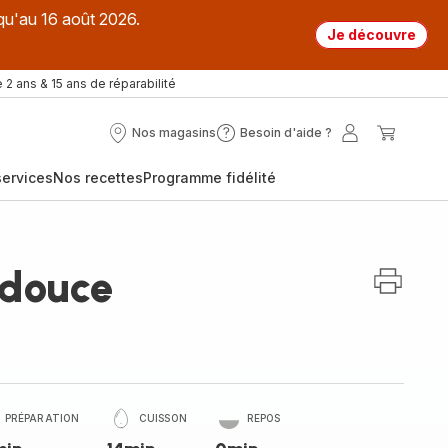
qu'au 16 août 2026.
Je découvre
 2 ans & 15 ans de réparabilité
Nos magasins
Besoin d'aide ?
Nos
Besoin
Mon
Mon
magasins
d'aide
compte
panier
ervices
Nos recettes
Programme fidélité
?
 douce
PRÉPARATION
CUISSON
REPOS