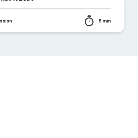
ssion
8 min