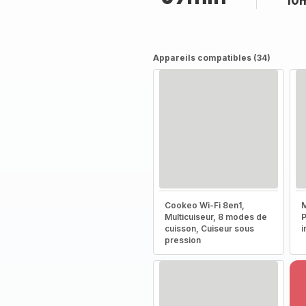
10
Appareils compatibles (34)
Cookeo Wi-Fi 8en1,
M
Multicuiseur, 8 modes de
P
cuisson, Cuiseur sous
i
pression