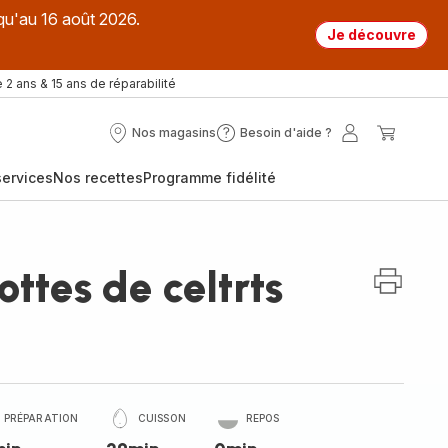
qu'au 16 août 2026.
Je découvre
 2 ans & 15 ans de réparabilité
Nos magasins
Besoin d'aide ?
Nos
Besoin
Mon
Mon
magasins
d'aide
compte
panier
ervices
Nos recettes
Programme fidélité
?
ottes de celtrts
PRÉPARATION
CUISSON
REPOS