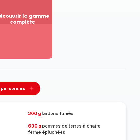
écouvrir la gamme
complète
ir
us...
couvrir
amme
mplète
 personnes
rimer
Ajouter
sonnes
personnes
300 g
lardons fumés
600 g
pommes de terres à chaire
ferme épluchées