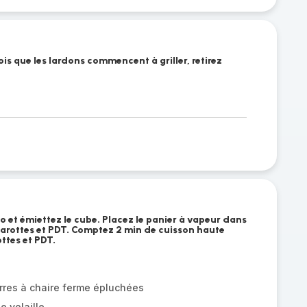
ois que les lardons commencent à griller, retirez
s
o et émiettez le cube. Placez le panier à vapeur dans
 carottes et PDT. Comptez 2 min de cuisson haute
ttes et PDT.
res à chaire ferme épluchées
e volaille