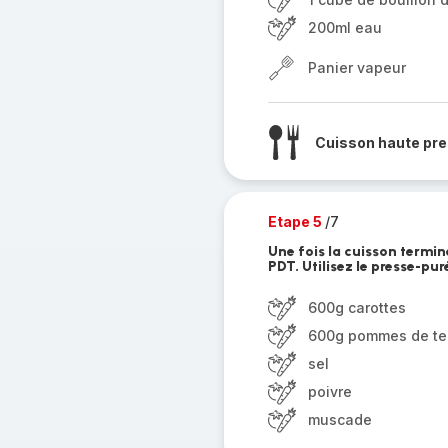
200ml eau
Panier vapeur
Cuisson haute pre
Etape 5
/7
Une fois la cuisson termin
PDT. Utilisez le presse-pur
600g carottes
600g pommes de ter
sel
poivre
muscade