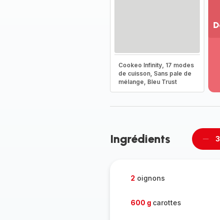
D
Vo
pl
-
Cookeo Infinity, 17 modes
Dé
de cuisson, Sans pale de
mélange, Bleu Trust
la
g
co
-
Ingrédients
3
Supp
per
2
oignons
600 g
carottes