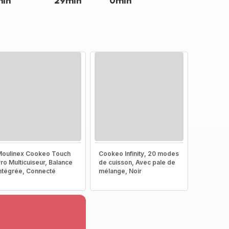
min
29min
0min
oulinex Cookeo Touch
Cookeo Infinity, 20 modes
ro Multicuiseur, Balance
de cuisson, Avec pale de
ntégrée, Connecté
mélange, Noir