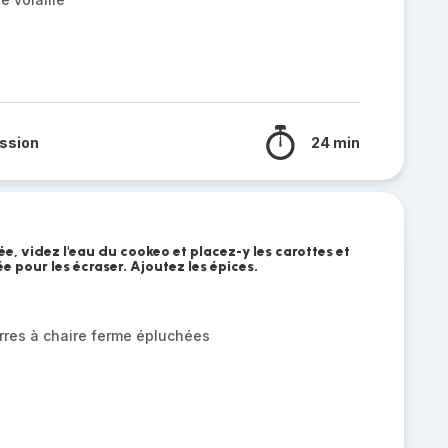
ssion
24 min
ée, videz l'eau du cookeo et placez-y les carottes et
ée pour les écraser. Ajoutez les épices.
res à chaire ferme épluchées