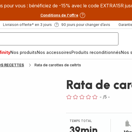
s pour vous : bénéficiez de -15% avec le code EXTRA15R jus
Conditions de l'offre
Livraison offerte* en 3 jours
90 jours pour changer d’avis
Garantie
inity
Nos produits
Nos accessoires
Produits reconditionnés
Nos s
OS RECETTES
Rata de carottes de celtrts
Rata de car
-
/5
-
ratings.0
TEMPS TOTAL
39min