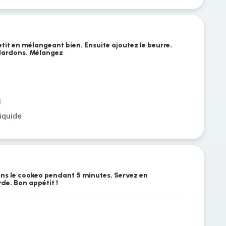
etit en mélangeant bien. Ensuite ajoutez le beurre.
s lardons. Mélangez
s
l
liquide
ns le cookeo pendant 5 minutes. Servez en
e. Bon appétit !