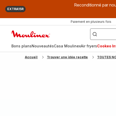
Reconditionné par nou
EXTRA15R
Paiement en plusieurs fois
["Que
recherchez-
Accueil
vous
?",
Moulinex
"Cookeo",
"Air
fryer",
Bons plans
Nouveautés
Casa Moulinex
Air fryers
Cookeo Inf
"Companion"]
Accueil
Trouver une idée recette
TOUTES N