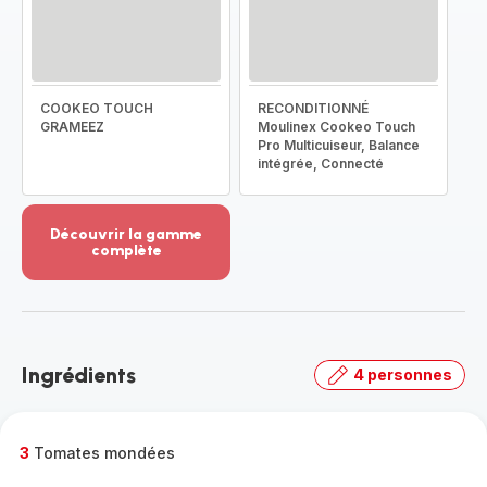
COOKEO TOUCH
RECONDITIONNÉ
GRAMEEZ
Moulinex Cookeo Touch
Pro Multicuiseur, Balance
intégrée, Connecté
Découvrir la gamme
complète
Voir
plus...
-
Découvrir
la
Ingrédients
4 personnes
gamme
complète
-
3
Tomates mondées