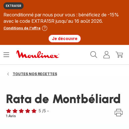
EXTRA15R
Reconditionné par nous pour vous : bénéficiez de -15%
avec le code EXTRA15R jusqu'au 16 août 2026.
Conditions de l'offre
Je découvre
Accueil
Ouvrir
Mon
Mon
Moulinex
le
compte
panie
menu
TOUTES NOS RECETTES
Rata de Montbéliard
5
/5
-
Avis
1 Avis
5
étoiles