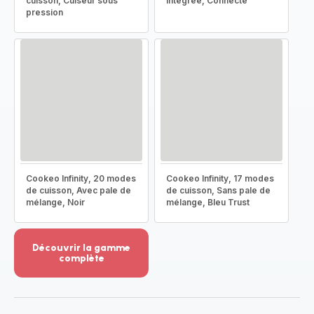
cuisson, Cuiseur sous
intégrée, Connecté
pression
Cookeo Infinity, 20 modes
Cookeo Infinity, 17 modes
de cuisson, Avec pale de
de cuisson, Sans pale de
mélange, Noir
mélange, Bleu Trust
Découvrir la gamme
complète
Voir
plus...
-
Découvrir