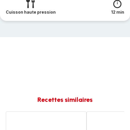
Cuisson haute pression
12 min
Recettes similaires
Ragout
Potée
de
de
pomme
pommes