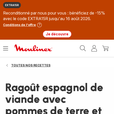
EXTRA15R
Reconditionné par nous pour vous : bénéficiez de -15%
avec le code EXTRA15R jusqu'au 16 août 2026.
Conditions de l'offre
Je découvre
Accueil
Ouvrir
Mon
Mon
Moulinex
le
compte
panie
menu
TOUTES NOS RECETTES
Ragoût espagnol de
viande avec
pommes de terre et