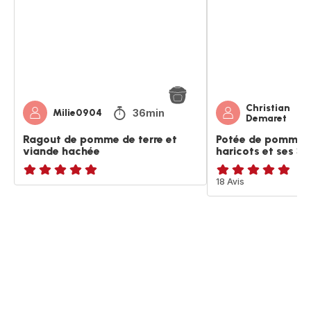
de
de
terre
terre
et
haricots
viande
et
hachée
ses
3
viandes
Christian
36min
Milie0904
Demaret
Ragout de pomme de terre et
Potée de pommes 
viande hachée
haricots et ses 3 
ratings.NaN
ratings.4.8
18 Avis