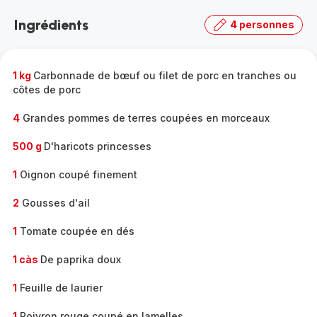
la
Ingrédients
4 personnes
gamme
complète
-
1 kg
Carbonnade de bœuf ou filet de porc en tranches ou
côtes de porc
4
Grandes pommes de terres coupées en morceaux
500 g
D'haricots princesses
1
Oignon coupé finement
2
Gousses d'ail
1
Tomate coupée en dés
1 càs
De paprika doux
1
Feuille de laurier
1
Poivron rouge coupé en lamelles