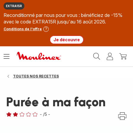
EXTRA15R
Reconditionné par nous pour vous : bénéficiez de -15%
avec le code EXTRA15R jusqu'au 16 août 2026.
Conditions de l'offre
Je découvre
Accueil
Ouvrir
Mon
Mon
Moulinex
le
compte
panie
menu
TOUTES NOS RECETTES
Purée à ma façon
-
/5
-
Avis
2
étoiles