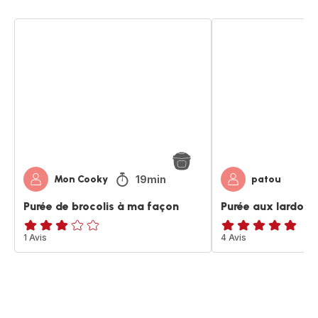
Purée
Purée
de
aux
brocolis
lardons
à
à
ma
ma
façon
façon
19min
Mon Cooky
patou
Purée de brocolis à ma façon
Purée aux lardons
Avis
1 Avis
Avis
4 Avis
3
5
étoiles
étoiles
(moyenne)
(moyenne)