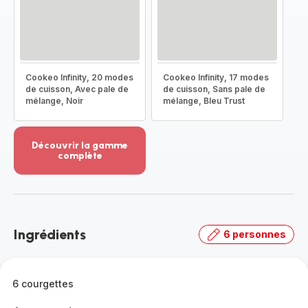
Cookeo Infinity, 20 modes
Cookeo Infinity, 17 modes
de cuisson, Avec pale de
de cuisson, Sans pale de
mélange, Noir
mélange, Bleu Trust
Découvrir la gamme
complète
Voir
plus...
-
Découvrir
la
Ingrédients
6 personnes
gamme
complète
-
6 courgettes