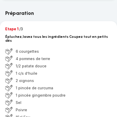
Préparation
Etape 1
/3
Épluchez,lavez tous les ingrédients Coupez tout en petits
dés
6 courgettes
4 pommes de terre
1/2 patate douce
1 c/s d’huile
2 oignons
1 pincée de curcuma
1 pincée gingembre poudre
Sel
Poivre