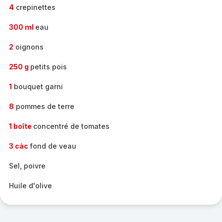
4
crepinettes
300 ml
eau
2
oignons
250 g
petits pois
1
bouquet garni
8
pommes de terre
1 boîte
concentré de tomates
3 càc
fond de veau
Sel, poivre
Huile d'olive