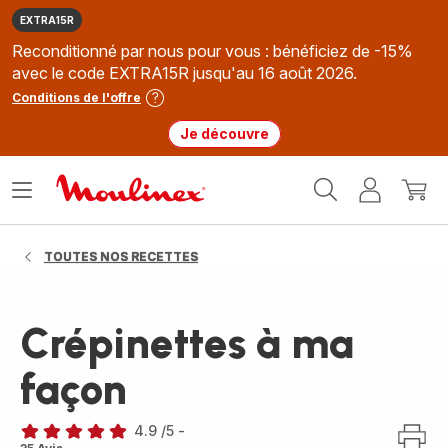
EXTRA15R
Reconditionné par nous pour vous : bénéficiez de -15%
avec le code EXTRA15R jusqu'au 16 août 2026.
Conditions de l'offre
Je découvre
Accueil
Ouvrir
Mon
Mon
Moulinex
le
compte
panie
menu
TOUTES NOS RECETTES
Crépinettes à ma
façon
4.9
/5
-