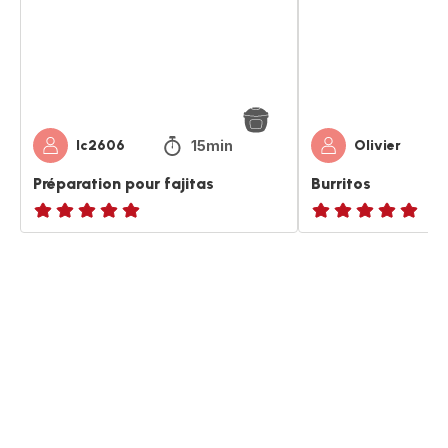
15min
lc2606
Olivier
Préparation pour fajitas
Burritos
Avis
ratings.NaN
5
étoiles
(moyenne)