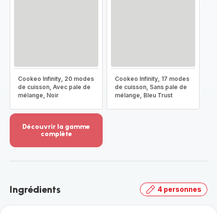
Cookeo Infinity, 20 modes
Cookeo Infinity, 17 modes
de cuisson, Avec pale de
de cuisson, Sans pale de
mélange, Noir
mélange, Bleu Trust
Découvrir la gamme
complète
Voir
plus...
-
Découvrir
la
Ingrédients
4 personnes
gamme
complète
-