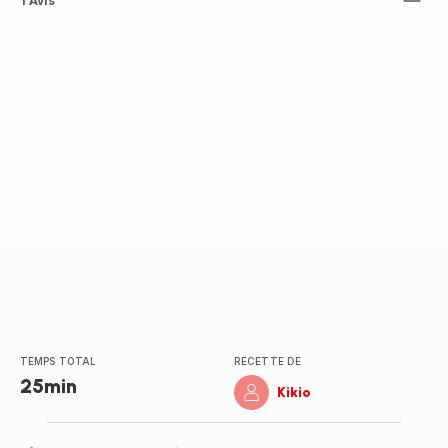
Avis
1 Avis
5
étoiles
(moyenne)
TEMPS TOTAL
RECETTE DE
25min
Kikio