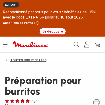
EXTRA15R
Reconditionné par nous pour vous : bénéficiez de -15%
avec le code EXTRA15R jusqu'au 16 août 2026.
Conditions de l'offre
Je découvre
Accueil
Ouvrir
Mon
Mon
Moulinex
le
compte
panie
menu
TOUTES NOS RECETTES
Préparation pour
burritos
5
/5
-