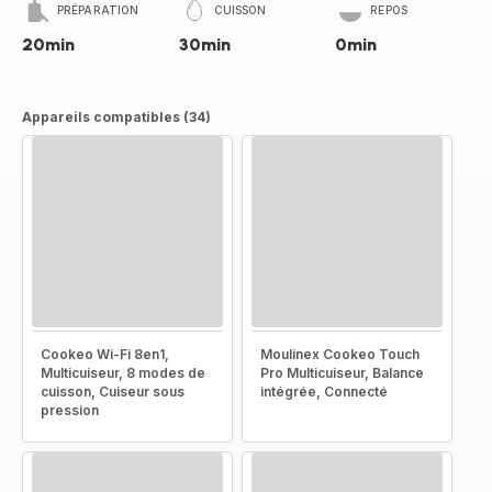
PRÉPARATION
CUISSON
REPOS
20min
30min
0min
Appareils compatibles (34)
Cookeo Wi-Fi 8en1,
Moulinex Cookeo Touch
Multicuiseur, 8 modes de
Pro Multicuiseur, Balance
cuisson, Cuiseur sous
intégrée, Connecté
pression