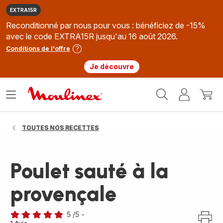
EXTRA15R
Reconditionné par nous pour vous : bénéficiez de -15%
avec le code EXTRA15R jusqu'au 16 août 2026.
Conditions de l'offre
Je découvre
Accueil
Ouvrir
Mon
Mon
Moulinex
le
compte
panie
menu
TOUTES NOS RECETTES
Poulet sauté à la
provençale
5
/5
-