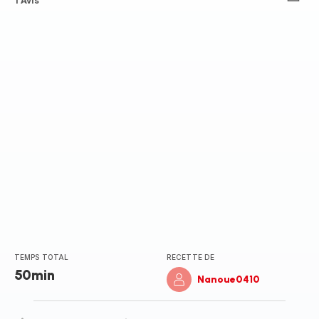
Avis
1 Avis
5
étoiles
(moyenne)
TEMPS TOTAL
RECETTE DE
50min
Nanoue0410