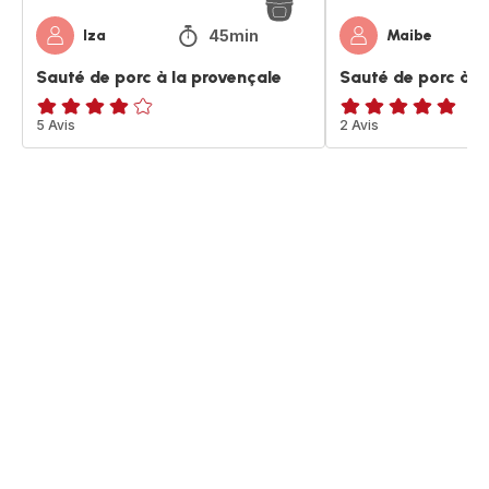
45min
Iza
Maibe
Sauté de porc à la provençale
Sauté de porc à l
Avis
5 Avis
Avis
2 Avis
4
5
étoiles
étoiles
(moyenne)
(moyenne)