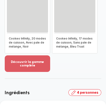
Cookeo Infinity, 20 modes
Cookeo Infinity, 17 modes
de cuisson, Avec pale de
de cuisson, Sans pale de
mélange, Noir
mélange, Bleu Trust
Découvrir la gamme
complète
Voir
plus...
-
Découvrir
la
Ingrédients
4 personnes
gamme
complète
-