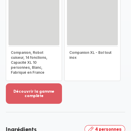
Companion, Robot
Companion XL - Bol tout
cuiseur, 14 fonctions,
inox
Capacité XL 10
personnes, Blanc,
Fabriqué en France
Découvrir la gamme
complète
Voir
plus...
-
Découvrir
la
Ingrédients
4 personnes
gamme