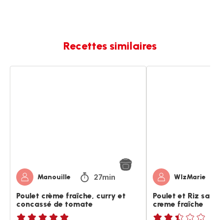
Recettes similaires
Poulet
Poulet
crème
et
fraîche,
Riz
curry
sauce
et
curry
concassé
coco
de
et
tomate
creme
fraîche
27min
Manouille
WlzMarie
Poulet crème fraîche, curry et
Poulet et Riz sauc
concassé de tomate
creme fraîche