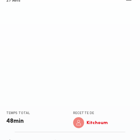
ratings.4.8
27 Avis
TEMPS TOTAL
RECETTE DE
48min
Kitchoum