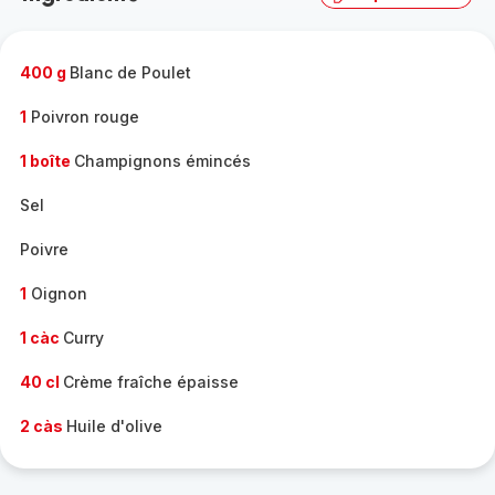
complète
-
400 g
Blanc de Poulet
1
Poivron rouge
1 boîte
Champignons émincés
Sel
Poivre
1
Oignon
1 càc
Curry
40 cl
Crème fraîche épaisse
2 càs
Huile d'olive