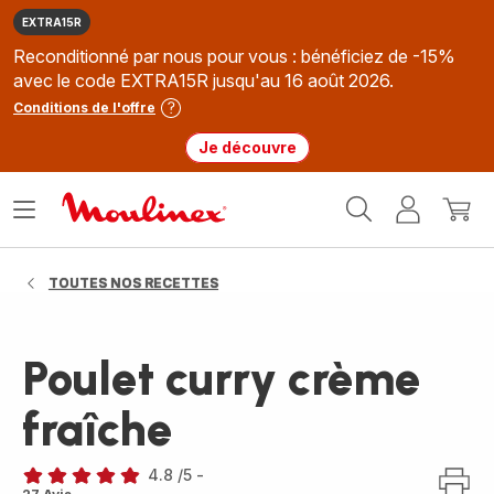
EXTRA15R
Reconditionné par nous pour vous : bénéficiez de -15%
avec le code EXTRA15R jusqu'au 16 août 2026.
Conditions de l'offre
Je découvre
Accueil
Ouvrir
Mon
Mon
Moulinex
le
compte
panie
menu
TOUTES NOS RECETTES
Poulet curry crème
fraîche
4.8
/5
-