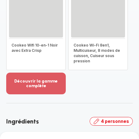
Cookeo Wifi 10-en-1 Noir
Cookeo Wi-Fi 8en1,
avec Extra Crisp
Multicuiseur, 8 modes de
cuisson, Cuiseur sous
pression
Découvrir la gamme
complète
Voir
plus...
-
Découvrir
la
Ingrédients
4 personnes
gamme
complète
-