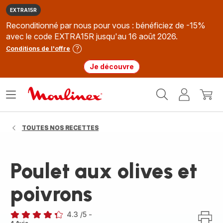
EXTRA15R
Reconditionné par nous pour vous : bénéficiez de -15%
avec le code EXTRA15R jusqu'au 16 août 2026.
Conditions de l'offre
Je découvre
Accueil
Ouvrir
Mon
Mon
Moulinex
le
compte
panie
menu
TOUTES NOS RECETTES
Poulet aux olives et
poivrons
4.3
/5
-