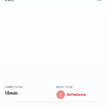
ratings.4.3
4 Avis
TEMPS TOTAL
RECETTE DE
15min
SofiaCosta