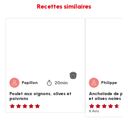
Recettes similaires
Poulet
Anchoïade
aux
de
oignons,
porc
olives
aux
et
poivrons
poivrons
et
olives
noires
20min
Papillon
Philippe
Poulet aux oignons, olives et
Anchoïade de por
poivrons
et olives noires
ratings.NaN
ratings.4.6
9 Avis