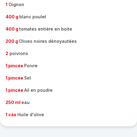
1
Oignon
400 g
blanc poulet
400 g
tomates entière en boite
200 g
Olives noires dénoyautées
2
poivrons
1 pincée
Poivre
1 pincée
Sel
1 pincée
Ail en poudre
250 ml
eau
1 càs
Huile d'olive