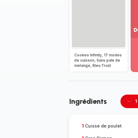
D
Vo
pl
-
Cookeo Infinity, 17 modes
Dé
de cuisson, Sans pale de
mélange, Bleu Trust
la
g
co
-
Ingrédients
1
Supp
per
1
Cuisse de poulet