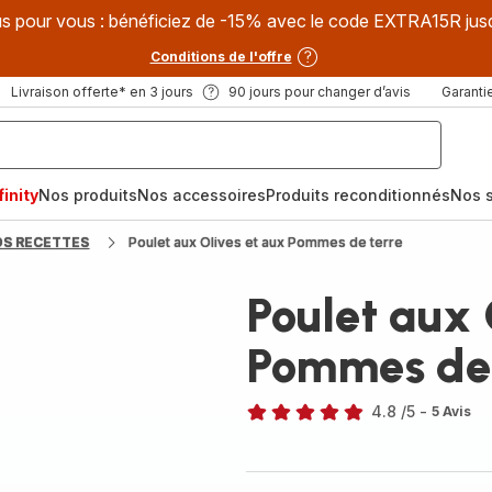
s pour vous : bénéficiez de -15% avec le code EXTRA15R jus
Conditions de l'offre
Livraison offerte* en 3 jours
90 jours pour changer d’avis
Garantie
inity
Nos produits
Nos accessoires
Produits reconditionnés
Nos s
OS RECETTES
Poulet aux Olives et aux Pommes de terre
Poulet aux 
Pommes de 
4.8
/5
-
5 Avis
ratings.4.8