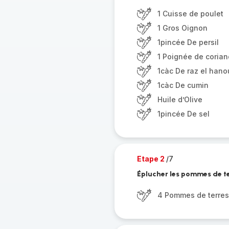
1 Cuisse de poulet
1 Gros Oignon
1pincée De persil
1 Poignée de corian
1càc De raz el hano
1càc De cumin
Huile d’Olive
1pincée De sel
Etape 2
/7
Éplucher les pommes de ter
4 Pommes de terre