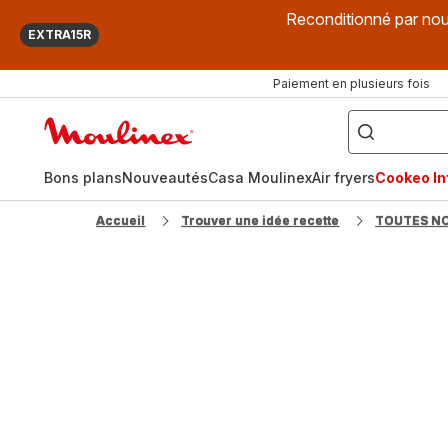
Reconditionné par nou
EXTRA15R
Paiement en plusieurs fois
["Que
recherchez-
Accueil
vous
?",
Moulinex
"Cookeo",
"Air
fryer",
Bons plans
Nouveautés
Casa Moulinex
Air fryers
Cookeo Inf
"Companion"]
Accueil
Trouver une idée recette
TOUTES N