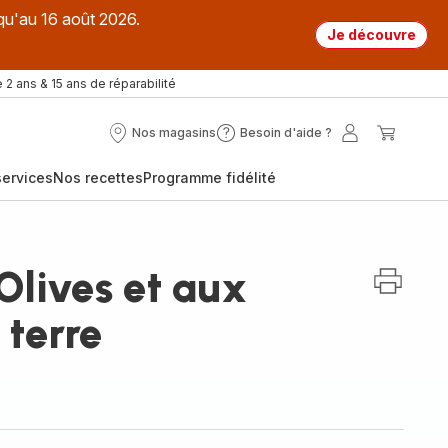
qu'au 16 août 2026.
Je découvre
 2 ans & 15 ans de réparabilité
Nos magasins
Besoin d'aide ?
Nos
Besoin
Mon
Mon
magasins
d'aide
compte
panier
ervices
Nos recettes
Programme fidélité
?
Olives et aux
terre