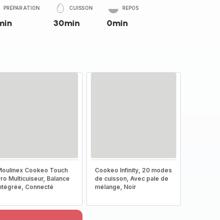
PRÉPARATION
CUISSON
REPOS
min
30min
0min
oulinex Cookeo Touch
Cookeo Infinity, 20 modes
ro Multicuiseur, Balance
de cuisson, Avec pale de
ntégrée, Connecté
mélange, Noir