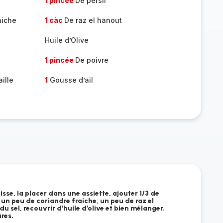
1 pincée
De persil
aiche
1 càc
De raz el hanout
Huile d’Olive
1 pincée
De poivre
ille
1
Gousse d’ail
isse, la placer dans une assiette, ajouter 1/3 de
, un peu de coriandre fraiche, un peu de raz el
u sel, recouvrir d’huile d’olive et bien mélanger.
res.