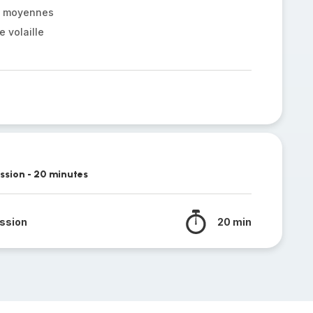
s moyennes
 volaille
ession - 20 minutes
ssion
20 min