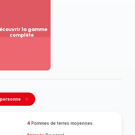
écouvrir la gamme
complète
ir
us...
couvrir
amme
mplète
 personne
rimer
Ajouter
sonne
personne
4
Pommes de terres moyennes