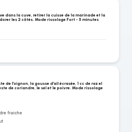
ve dans la cuve, retirer la cuisse de la marinade et la
 dorer les 2 côtés. Mode rissolage Fort - 5 minutes
e de l’oignon, la gousse d’ail écrasée, 1 cc de raz el
este de coriandre, le sel et le poivre. Mode rissolage
dre fraiche
ut