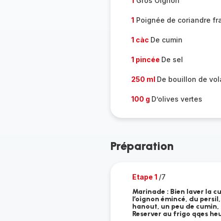
1
Gros Oignon
1
Poignée de coriandre fr
1 càc
De cumin
1 pincée
De sel
250 ml
De bouillon de vola
100 g
D’olives vertes
Préparation
Etape 1
/7
Marinade : Bien laver la cu
l’oignon émincé, du persil
hanout, un peu de cumin, d
Reserver au frigo qqes heu