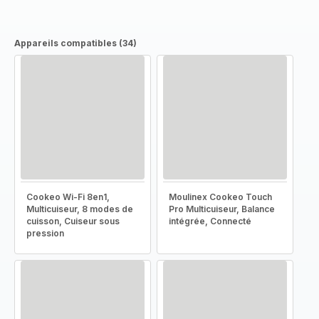
Appareils compatibles (34)
Cookeo Wi-Fi 8en1,
Moulinex Cookeo Touch
Multicuiseur, 8 modes de
Pro Multicuiseur, Balance
cuisson, Cuiseur sous
intégrée, Connecté
pression