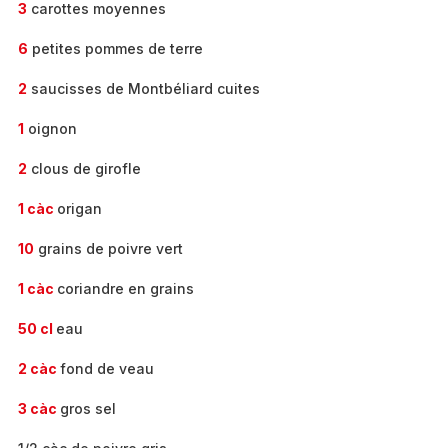
3
carottes moyennes
6
petites pommes de terre
2
saucisses de Montbéliard cuites
1
oignon
2
clous de girofle
1 càc
origan
10
grains de poivre vert
1 càc
coriandre en grains
50 cl
eau
2 càc
fond de veau
3 càc
gros sel