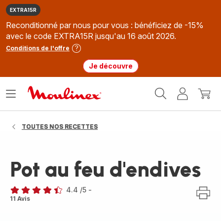
EXTRA15R
Reconditionné par nous pour vous : bénéficiez de -15%
avec le code EXTRA15R jusqu'au 16 août 2026.
Conditions de l'offre
Je découvre
Accueil
Ouvrir
Mon
Mon
Moulinex
le
compte
panie
menu
TOUTES NOS RECETTES
Pot au feu d'endives
4.4
/5
-
ratings.4.4
11 Avis