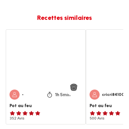
Recettes similaires
Pot
Pot
au
au
feu
feu
1h 5min
-
cricri84100
Pot au feu
Pot au feu
ratings.4.8
352 Avis
ratings.4.9
500 Avis