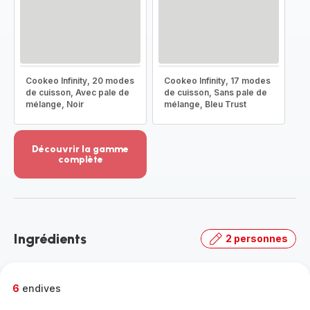
Cookeo Infinity, 20 modes
Cookeo Infinity, 17 modes
de cuisson, Avec pale de
de cuisson, Sans pale de
mélange, Noir
mélange, Bleu Trust
Découvrir la gamme
complète
Voir
plus...
-
Découvrir
la
Ingrédients
2 personnes
gamme
complète
-
6
endives