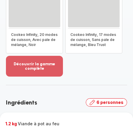
Cookeo Infinity, 20 modes
Cookeo Infinity, 17 modes
de cuisson, Avec pale de
de cuisson, Sans pale de
mélange, Noir
mélange, Bleu Trust
Découvrir la gamme
complète
Voir
plus...
-
Découvrir
la
Ingrédients
6 personnes
gamme
complète
-
1.2 kg
Viande à pot au feu