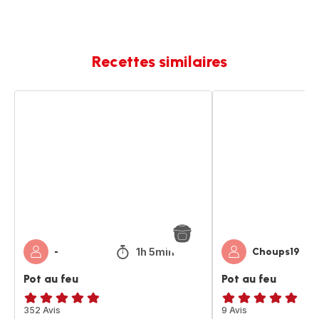
Recettes similaires
Pot
Pot
au
au
feu
feu
1h 5min
-
Choups19
Pot au feu
Pot au feu
ratings.4.8
352 Avis
Avis
9 Avis