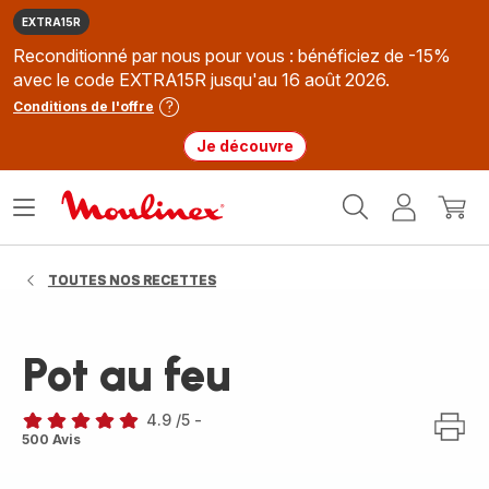
EXTRA15R
Reconditionné par nous pour vous : bénéficiez de -15%
avec le code EXTRA15R jusqu'au 16 août 2026.
Conditions de l'offre
Je découvre
Accueil
Ouvrir
Mon
Mon
Moulinex
le
compte
panie
menu
TOUTES NOS RECETTES
Pot au feu
4.9
/5
-
ratings.4.9
500 Avis