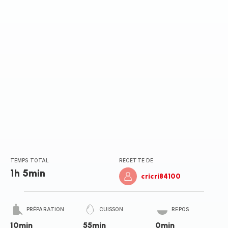
TEMPS TOTAL
RECETTE DE
1h 5min
cricri84100
PRÉPARATION
CUISSON
REPOS
10min
55min
0min