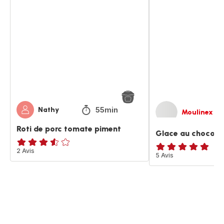
Roti
Glace
de
au
porc
chocolat
tomate
noir
piment
et
piment
55min
Nathy
Moulinex
Roti de porc tomate piment
Glace au chocolat
ratings.3.5
2 Avis
Avis
5 Avis
5
étoiles
(moyenne)