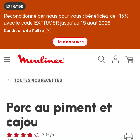
EXTRA15R
Reconditionné par nous pour vous : bénéficiez de -15%
avec le code EXTRA15R jusqu'au 16 août 2026.
Conditions de l'offre
Je découvre
Accueil
Ouvrir
Mon
Mon
Moulinex
le
compte
panie
menu
TOUTES NOS RECETTES
Porc au piment et
cajou
3.9
/5
-