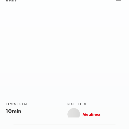
ratings.3.9
8 Avis
TEMPS TOTAL
RECETTE DE
10min
Moulinex