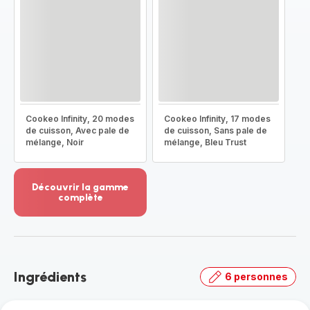
Cookeo Infinity, 20 modes
Cookeo Infinity, 17 modes
de cuisson, Avec pale de
de cuisson, Sans pale de
mélange, Noir
mélange, Bleu Trust
Découvrir la gamme
complète
Voir
plus...
-
Découvrir
la
Ingrédients
6 personnes
gamme
complète
-