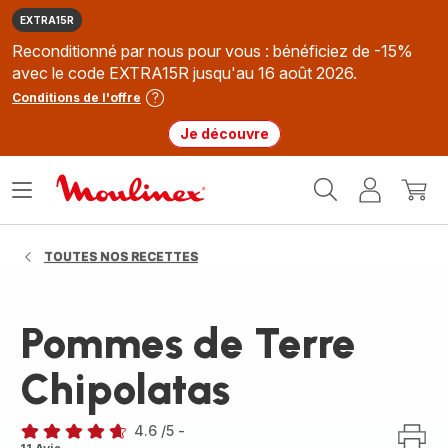
EXTRA15R
Reconditionné par nous pour vous : bénéficiez de -15%
avec le code EXTRA15R jusqu'au 16 août 2026.
Conditions de l'offre
Je découvre
Accueil
Ouvrir
Mon
Mon
Moulinex
le
compte
panie
menu
TOUTES NOS RECETTES
Pommes de Terre
Chipolatas
4.6
/5
-