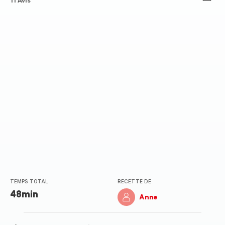
ratings.4.6
11 Avis
TEMPS TOTAL
RECETTE DE
48min
Anne