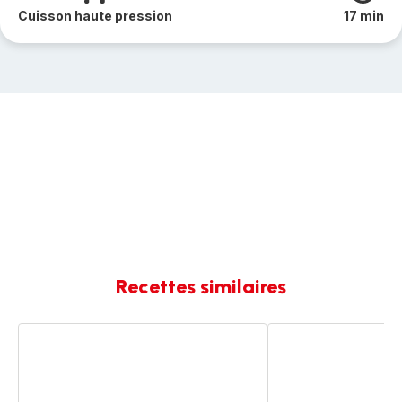
Cuisson haute pression
17 min
Recettes similaires
Chipolatas
Chipolatas
et
avec
pommes
pomme
de
de