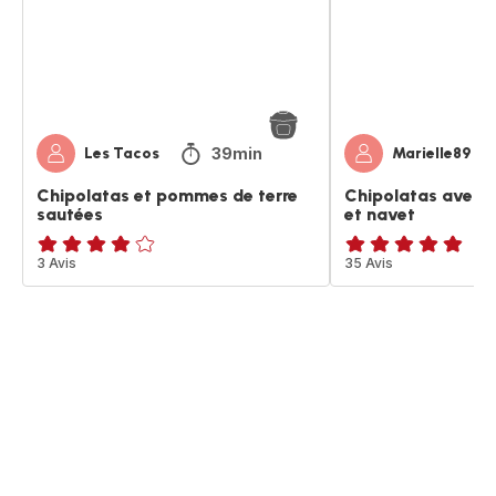
terre
terre
sautées
et
navet
39min
Les Tacos
Marielle89
Chipolatas et pommes de terre
Chipolatas avec 
sautées
et navet
ratings.3.8
3 Avis
ratings.4.8
35 Avis