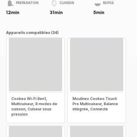
PRÉPARATION
CUISSON
REPOS
12min
31min
5min
Appareils compatibles (34)
Cookeo Wi-Fi 8en1,
Moulinex Cookeo Touch
Multicuiseur, 8 modes de
Pro Multicuiseur, Balance
cuisson, Cuiseur sous
intégrée, Connecté
pression