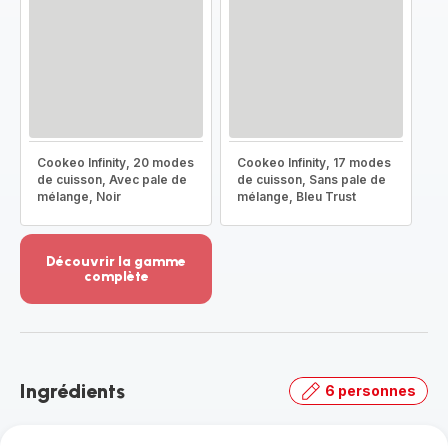
Cookeo Infinity, 20 modes
Cookeo Infinity, 17 modes
de cuisson, Avec pale de
de cuisson, Sans pale de
mélange, Noir
mélange, Bleu Trust
Découvrir la gamme
complète
Voir
plus...
-
Découvrir
la
Ingrédients
6 personnes
gamme
complète
-