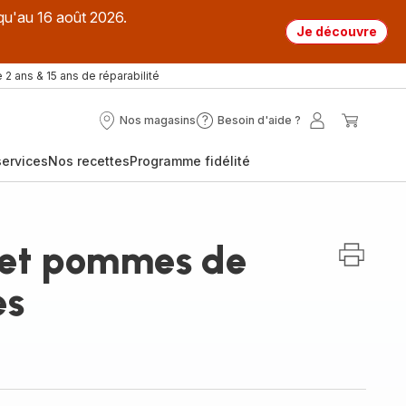
qu'au 16 août 2026.
Je découvre
 2 ans & 15 ans de réparabilité
Nos magasins
Besoin d'aide ?
Nos
Besoin
Mon
Mon
magasins
d'aide
compte
panier
ervices
Nos recettes
Programme fidélité
?
 et pommes de
es