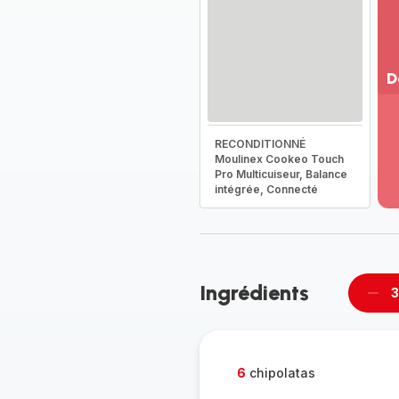
D
Vo
pl
RECONDITIONNÉ
-
Moulinex Cookeo Touch
Dé
Pro Multicuiseur, Balance
la
intégrée, Connecté
g
co
-
Ingrédients
3
Supp
per
6
chipolatas