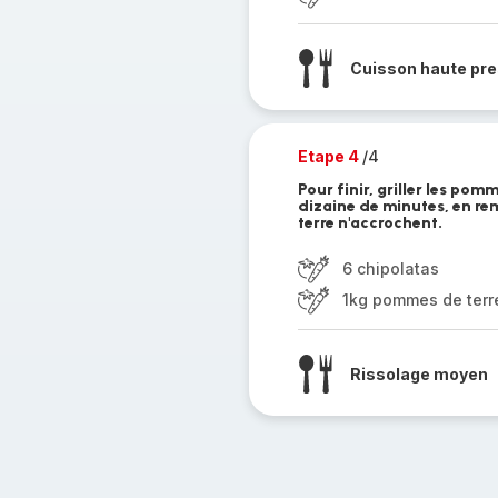
Cuisson haute pre
Etape 4
/4
Pour finir, griller les po
dizaine de minutes, en re
terre n'accrochent.
6 chipolatas
1kg pommes de terre 
Rissolage moyen