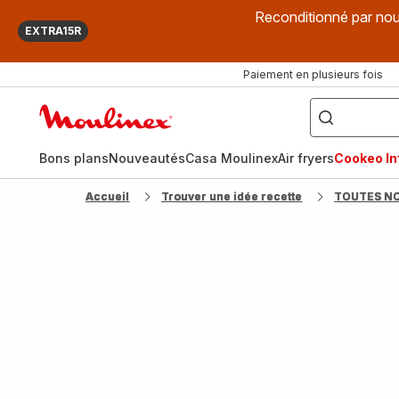
Reconditionné par nou
EXTRA15R
Paiement en plusieurs fois
["Que
recherchez-
Accueil
vous
?",
Moulinex
"Cookeo",
"Air
fryer",
Bons plans
Nouveautés
Casa Moulinex
Air fryers
Cookeo Inf
"Companion"]
Accueil
Trouver une idée recette
TOUTES N