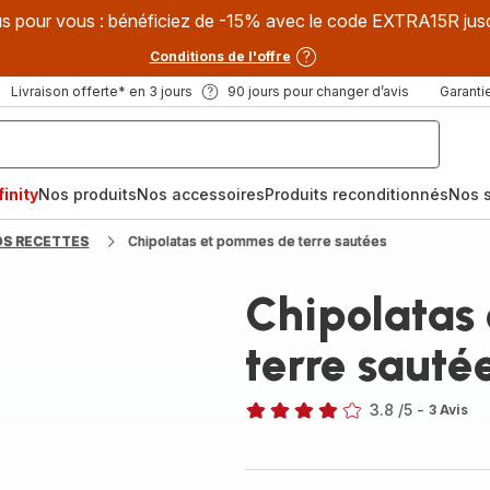
s pour vous : bénéficiez de -15% avec le code EXTRA15R jus
Conditions de l'offre
Livraison offerte* en 3 jours
90 jours pour changer d’avis
Garantie
inity
Nos produits
Nos accessoires
Produits reconditionnés
Nos s
OS RECETTES
Chipolatas et pommes de terre sautées
Chipolatas
terre sauté
3.8
/5
-
3 Avis
ratings.3.8