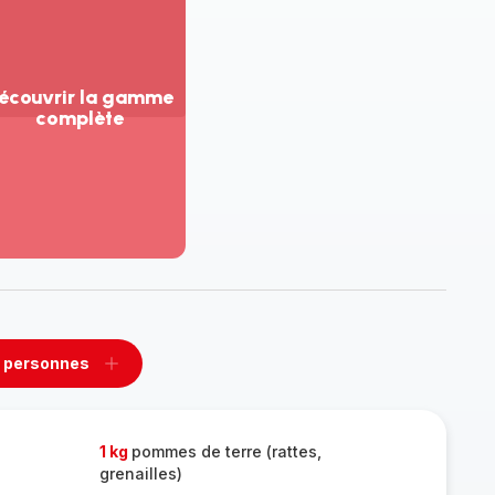
écouvrir la gamme
complète
ir
us...
couvrir
amme
mplète
 personnes
rimer
Ajouter
sonnes
personnes
1 kg
pommes de terre (rattes,
grenailles)