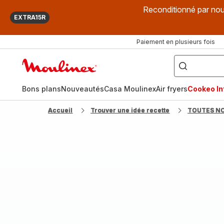
Reconditionné par nou
EXTRA15R
Paiement en plusieurs fois
["Que
recherchez-
Accueil
vous
?",
Moulinex
"Cookeo",
"Air
fryer",
Bons plans
Nouveautés
Casa Moulinex
Air fryers
Cookeo Inf
"Companion"]
Accueil
Trouver une idée recette
TOUTES N