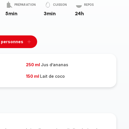
PRÉPARATION
CUISSON
REPOS
5min
3min
24h
 personnes
rimer
Ajouter
sonnes
personnes
250 ml
Jus d’ananas
150 ml
Lait de coco