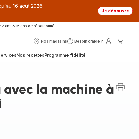
qu'au 16 août 2026.
Je découvre
 2 ans & 15 ans de réparabilité
Nos magasins
Besoin d'aide ?
Nos
Besoin
Mon
Mon
magasins
d'aide
compte
panier
ervices
Nos recettes
Programme fidélité
?
a avec la machine à
i