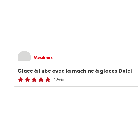
Moulinex
Glace à l'ube avec la machine à glaces Dolci
1 Avis
Avis
5
étoiles
(moyenne)