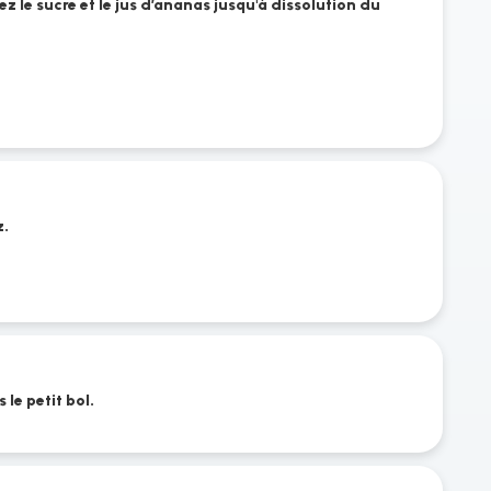
z le sucre et le jus d’ananas jusqu'à dissolution du
s
z.
le petit bol.