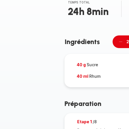
(moyenne)
TEMPS TOTAL
24h 8min
Ingrédients
2
Supp
per
40 g
Sucre
40 ml
Rhum
Préparation
Etape 1
/8