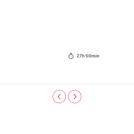
27h 50min
Précédent
Suivant
Recipe
Recipe
card
card
slider
slider