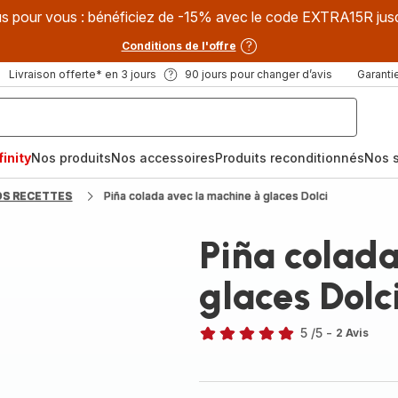
s pour vous : bénéficiez de -15% avec le code EXTRA15R jus
Conditions de l'offre
Livraison offerte* en 3 jours
90 jours pour changer d’avis
Garantie
inity
Nos produits
Nos accessoires
Produits reconditionnés
Nos s
OS RECETTES
Piña colada avec la machine à glaces Dolci
Piña colad
glaces Dolc
5
/5
-
2 Avis
Avis
5
étoiles