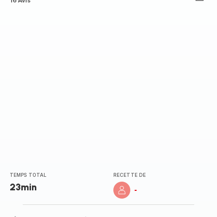
ratings.4.4
16 Avis
TEMPS TOTAL
RECETTE DE
23min
-