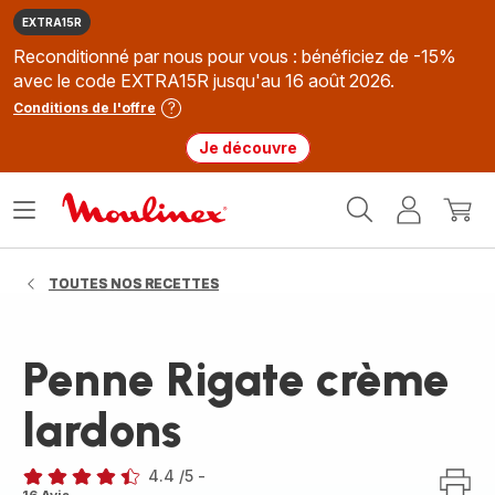
EXTRA15R
Reconditionné par nous pour vous : bénéficiez de -15%
avec le code EXTRA15R jusqu'au 16 août 2026.
Conditions de l'offre
Je découvre
Accueil
Ouvrir
Mon
Mon
Moulinex
le
compte
panie
menu
TOUTES NOS RECETTES
Penne Rigate crème
lardons
4.4
/5
-