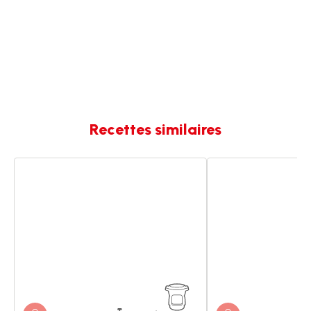
Recettes similaires
PENNE
Penne
À
rigate
LA
bolognaise
CRÈME
ET
AUX
LARDONS