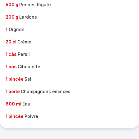
500 g
Pennes Rigate
200 g
Lardons
1
Oignon
20 cl
Crème
1 càs
Persil
1 càs
Ciboulette
1 pincée
Sel
1 boîte
Champignons émincés
600 ml
Eau
1 pincée
Poivre