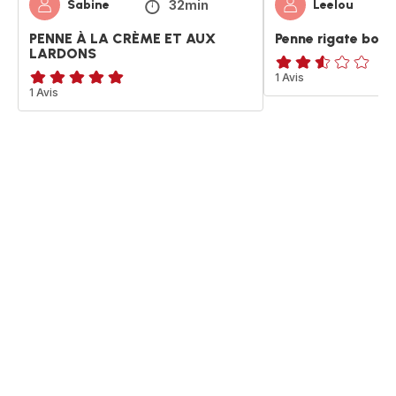
32min
Sabine
Leelou
PENNE À LA CRÈME ET AUX
Penne rigate bolo
LARDONS
ratings.2.5
1 Avis
Avis
1 Avis
5
étoiles
(moyenne)