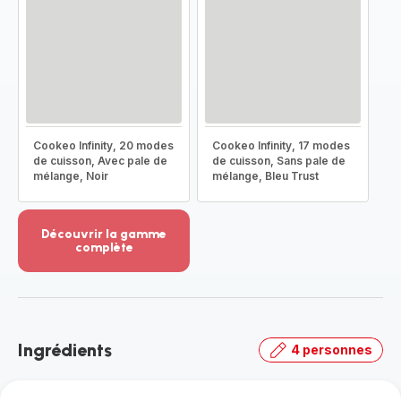
Cookeo Infinity, 20 modes
Cookeo Infinity, 17 modes
de cuisson, Avec pale de
de cuisson, Sans pale de
mélange, Noir
mélange, Bleu Trust
Découvrir la gamme
complète
Voir
plus...
-
Découvrir
la
Ingrédients
4 personnes
gamme
complète
-