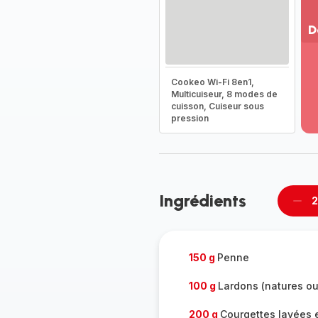
D
Vo
pl
Cookeo Wi-Fi 8en1,
-
Multicuiseur, 8 modes de
Dé
cuisson, Cuiseur sous
la
pression
g
co
-
Ingrédients
2
Supp
per
150 g
Penne
100 g
Lardons (natures o
200 g
Courgettes lavées e