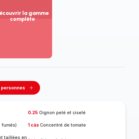
écouvrir la gamme
complète
ir
us...
couvrir
amme
mplète
 personnes
rimer
Ajouter
sonnes
personnes
0.25
Oignon pelé et ciselé
u fumés)
1 càs
Concentré de tomate
t taillées en