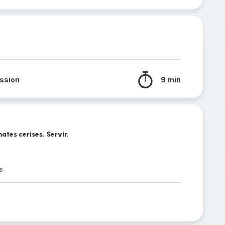
ssion
9 min
ates cerises. Servir.
s