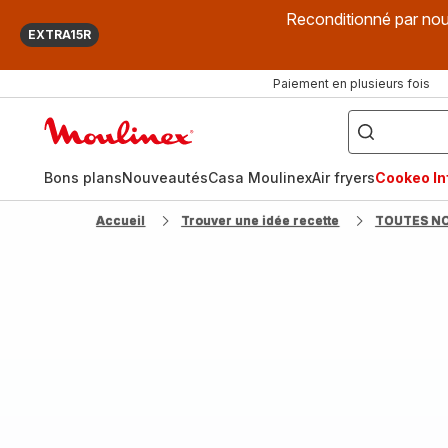
Reconditionné par nou
EXTRA15R
Paiement en plusieurs fois
["Que
recherchez-
Accueil
vous
?",
Moulinex
"Cookeo",
"Air
fryer",
Bons plans
Nouveautés
Casa Moulinex
Air fryers
Cookeo Inf
"Companion"]
Accueil
Trouver une idée recette
TOUTES N