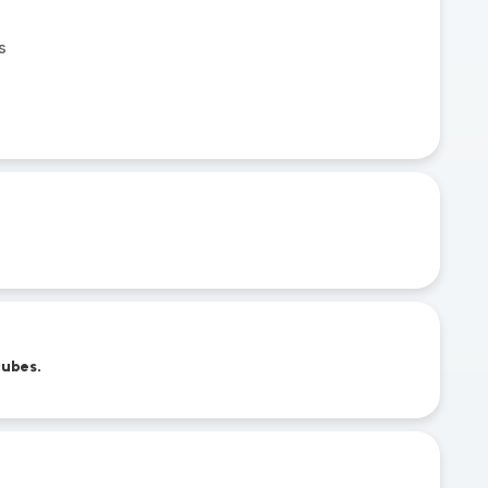
s
cubes.