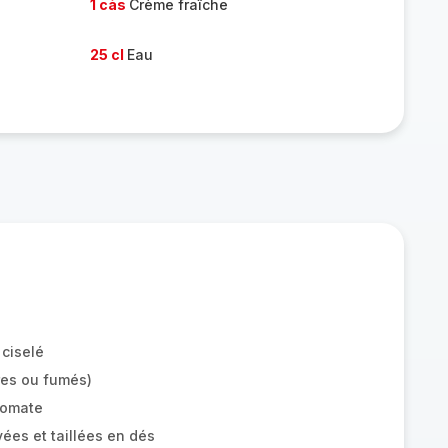
1 càs
Crème fraîche
25 cl
Eau
 ciselé
res ou fumés)
tomate
ées et taillées en dés