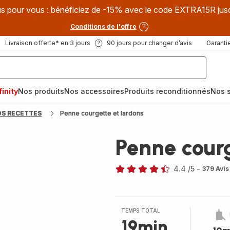
s pour vous : bénéficiez de -15% avec le code EXTRA15R jus
Conditions de l'offre
Livraison offerte* en 3 jours
90 jours pour changer d’avis
Garantie
inity
Nos produits
Nos accessoires
Produits reconditionnés
Nos s
OS RECETTES
Penne courgette et lardons
Penne courg
4.4
/5
-
379 Avis
ratings.4.4
TEMPS TOTAL
19min