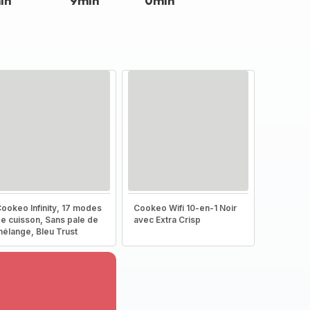
in
9min
0min
ookeo Infinity, 17 modes
Cookeo Wifi 10-en-1 Noir
e cuisson, Sans pale de
avec Extra Crisp
élange, Bleu Trust