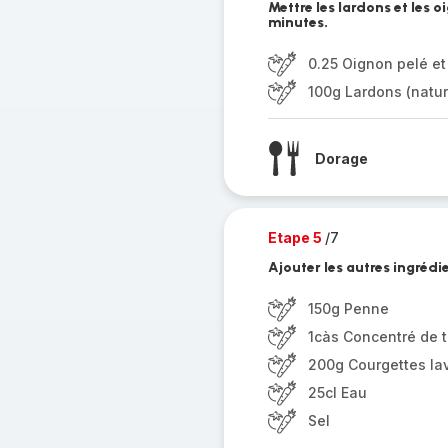
Mettre les lardons et les 
minutes.
0.25 Oignon pelé et
100g Lardons (natu
Dorage
Etape 5
/7
Ajouter les autres ingrédi
150g Penne
1càs Concentré de 
200g Courgettes lav
25cl Eau
Sel