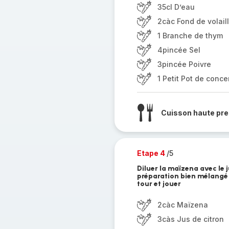
35cl D’eau
2càc Fond de volail
1 Branche de thym
4pincée Sel
3pincée Poivre
1 Petit Pot de conc
Cuisson haute pre
Etape 4
/5
Diluer la maïzena avec le j
préparation bien mélangé 
tour et jouer
2càc Maïzena
3càs Jus de citron