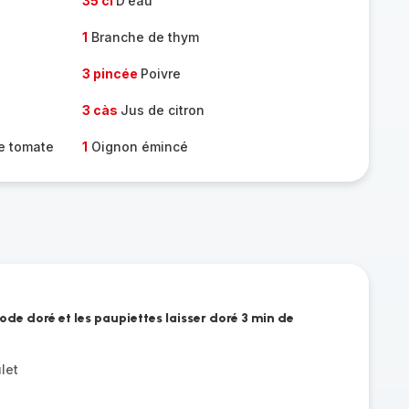
35 cl
D’eau
1
Branche de thym
3 pincée
Poivre
3 càs
Jus de citron
de tomate
1
Oignon émincé
mode doré et les paupiettes laisser doré 3 min de
let