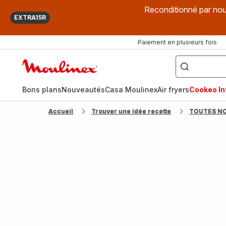
Reconditionné par nou
EXTRA15R
Paiement en plusieurs fois
["Que
recherchez-
Accueil
vous
?",
Moulinex
"Cookeo",
"Air
fryer",
Bons plans
Nouveautés
Casa Moulinex
Air fryers
Cookeo Inf
"Companion"]
Accueil
Trouver une idée recette
TOUTES N