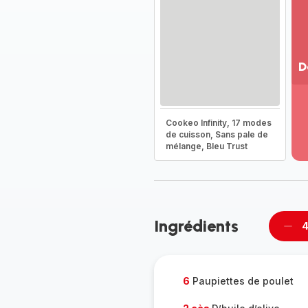
D
Vo
pl
-
Cookeo Infinity, 17 modes
Dé
de cuisson, Sans pale de
mélange, Bleu Trust
la
g
co
-
Ingrédients
4
Supp
per
6
Paupiettes de poulet