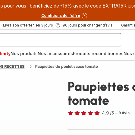
s pour vous : bénéficiez de -15% avec le code EXTRA15R jus
Conditions de l'offre
Livraison offerte* en 3 jours
90 jours pour changer d’avis
Garantie
inity
Nos produits
Nos accessoires
Produits reconditionnés
Nos s
OS RECETTES
Paupiettes de poulet sauce tomate
Paupiettes 
tomate
4.9
/5
-
9 Avis
ratings.4.9