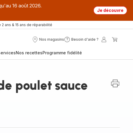
qu'au 16 août 2026.
Je découvre
 2 ans & 15 ans de réparabilité
Nos magasins
Besoin d'aide ?
Nos
Besoin
Mon
Mon
magasins
d'aide
compte
panier
ervices
Nos recettes
Programme fidélité
?
de poulet sauce