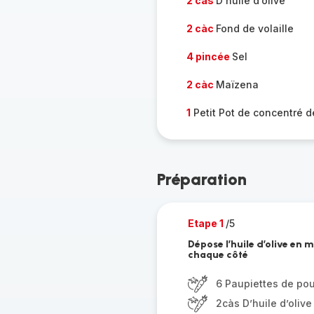
2 càs
D’huile d’olive
2 càc
Fond de volaille
4 pincée
Sel
2 càc
Maïzena
1
Petit Pot de concentré 
Préparation
Etape 1
/5
Dépose l’huile d’olive en 
chaque côté
6 Paupiettes de pou
2càs D’huile d’olive