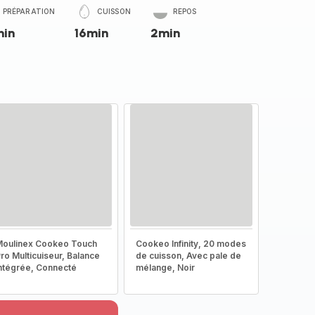
PRÉPARATION
CUISSON
REPOS
min
16min
2min
oulinex Cookeo Touch
Cookeo Infinity, 20 modes
ro Multicuiseur, Balance
de cuisson, Avec pale de
ntégrée, Connecté
mélange, Noir