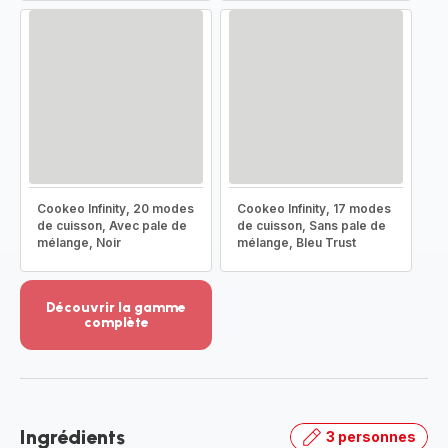
Cookeo Infinity, 20 modes
Cookeo Infinity, 17 modes
de cuisson, Avec pale de
de cuisson, Sans pale de
mélange, Noir
mélange, Bleu Trust
Découvrir la gamme
complète
Voir
plus...
-
Découvrir
la
Ingrédients
3 personnes
gamme