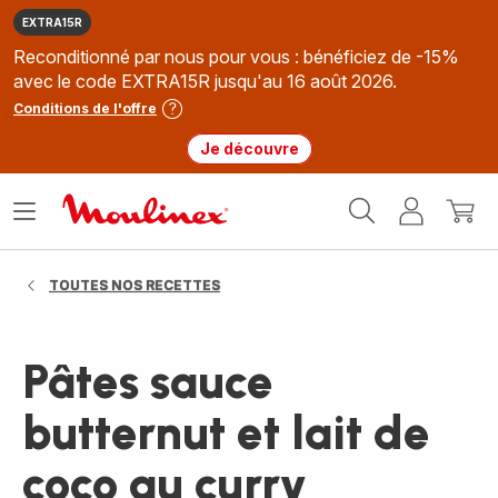
EXTRA15R
Reconditionné par nous pour vous : bénéficiez de -15%
avec le code EXTRA15R jusqu'au 16 août 2026.
Conditions de l'offre
Je découvre
Accueil
Ouvrir
Mon
Mon
Moulinex
le
compte
panie
menu
TOUTES NOS RECETTES
Pâtes sauce
butternut et lait de
coco au curry