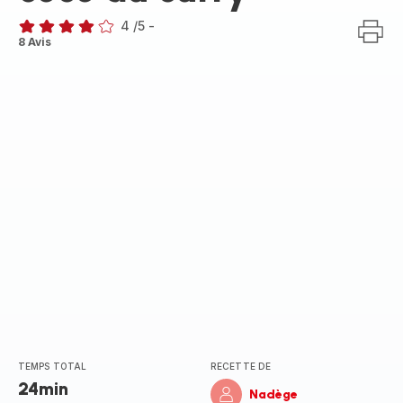
4
/5
-
Avis
8 Avis
4
étoiles
(moyenne)
TEMPS TOTAL
RECETTE DE
24min
Nadège