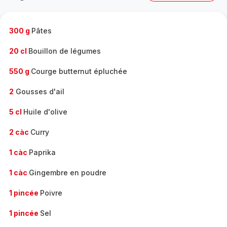
complète
-
300 g
Pâtes
20 cl
Bouillon de légumes
550 g
Courge butternut épluchée
2
Gousses d'ail
5 cl
Huile d'olive
2 càc
Curry
1 càc
Paprika
1 càc
Gingembre en poudre
1 pincée
Poivre
1 pincée
Sel