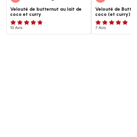
Velouté de butternut au lait de
Velouté de Buttern
coco et curry
coco (et curry)
ratings.4.7
10 Avis
Avis
7 Avis
5
étoiles
(moyenne)