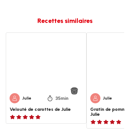
Recettes similaires
Velouté
Gratin
de
de
carottes
pommes
de
de
Julie
terre
de
Julie
35min
Julie
Julie
Velouté de carottes de Julie
Gratin de pommes
Julie
ratings.NaN
ratings.NaN