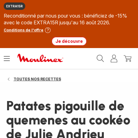
EXTRA15R
Reconditionné par nous pour vous : bénéficiez de -15%
avec le code EXTRA15R jusqu'au 16 août 2026.
Conditions de l'offre
Je découvre
Accueil
Ouvrir
Mon
Mon
Moulinex
le
compte
panie
menu
TOUTES NOS RECETTES
Patates pigouille de
quemenes au cookéo
de Julie Andrieu