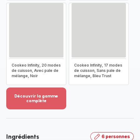
Cookeo Infinity, 20 modes
Cookeo Infinity, 17 modes
de cuisson, Avec pale de
de cuisson, Sans pale de
mélange, Noir
mélange, Bleu Trust
Découvrir la gamme
complète
Voir
plus...
-
Découvrir
la
Ingrédients
6 personnes
gamme