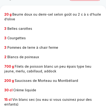
complète
-
20 g
Beurre doux ou demi-sel selon goût ou 2 c à s d’huile
d’olive
3
Belles carottes
3
Courgettes
3
Pommes de terre à chair ferme
2
Blancs de poireaux
700 g
Filets de poisson blanc un peu épais type lieu
jaune, merlu, cabillaud, addock
200 g
Saucisses de Morteau ou Montbéliard
30 cl
Crème liquide
15 cl
Vin blanc sec (ou eau si vous cuisinez pour des
enfants)