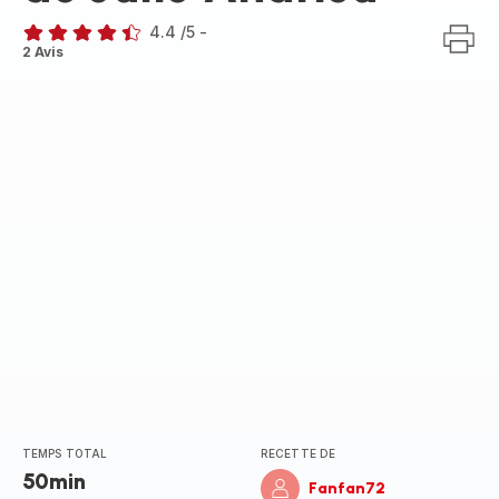
4.4
/5
-
ratings.4.4
2 Avis
TEMPS TOTAL
RECETTE DE
50min
Fanfan72