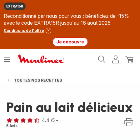
EXTRA15R
Reconditionné par nous pour vous : bénéficiez de -15%
avec le code EXTRA15R jusqu'au 16 août 2026.
Conditions de l'offre
Je découvre
Accueil
Ouvrir
Mon
Mon
Moulinex
le
compte
panie
menu
TOUTES NOS RECETTES
Pain au lait délicieux
4.4
/5
-
ratings.4.4
5 Avis