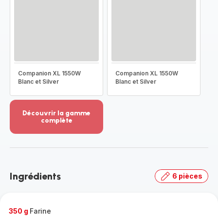
Companion XL 1550W
Companion XL 1550W
Blanc et Silver
Blanc et Silver
Découvrir la gamme
complète
Voir
plus...
-
Découvrir
la
Ingrédients
6 pièces
gamme
complète
-
350 g
Farine