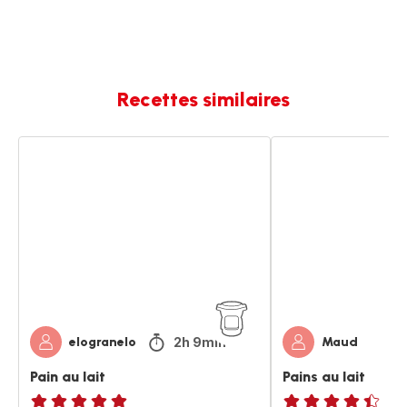
Recettes similaires
Pain
Pains
au
au
lait
lait
2h 9min
elogranelo
Maud
Pain au lait
Pains au lait