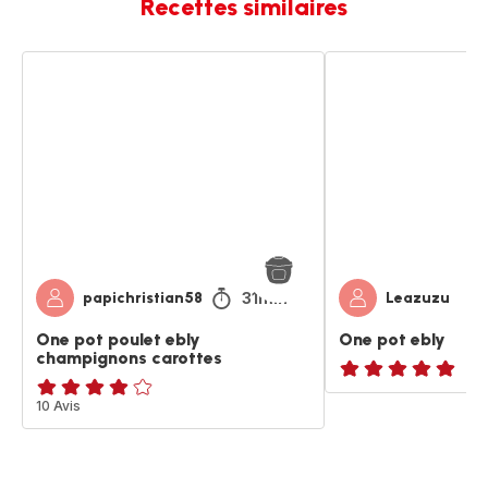
Recettes similaires
One
One
pot
pot
poulet
ebly
ebly
champignons
carottes
31min
papichristian58
Leazuzu
One pot poulet ebly
One pot ebly
champignons carottes
ratings.NaN
Avis
10 Avis
4
étoiles
(moyenne)