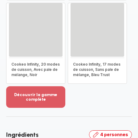
Cookeo Infinity, 20 modes
Cookeo Infinity, 17 modes
de cuisson, Avec pale de
de cuisson, Sans pale de
mélange, Noir
mélange, Bleu Trust
Découvrir la gamme
complète
Voir
plus...
-
Découvrir
la
Ingrédients
4 personnes
gamme