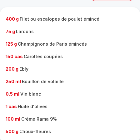
complète
-
400 g
Filet ou escalopes de poulet émincé
75 g
Lardons
125 g
Champignons de Paris émincés
150 càs
Carottes coupées
200 g
Ebly
250 ml
Bouillon de volaille
0.5 ml
Vin blanc
1 càs
Huile d'olives
100 ml
Crème Rama 9%
500 g
Choux-fleures