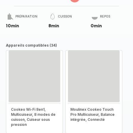
PRÉPARATION
CUISSON
REPOS
10min
8min
0min
Appareils compatibles (34)
Cookeo Wi-Fi 8en1,
Moulinex Cookeo Touch
Multicuiseur, 8 modes de
Pro Multicuiseur, Balance
cuisson, Cuiseur sous
intégrée, Connecté
pression