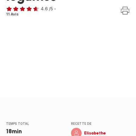
4.6
/5
-
ratings.4.6
11 Avis
TEMPS TOTAL
RECETTE DE
18min
Elisabethe