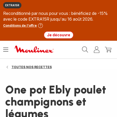
EXTRA15R
Reconditionné par nous pour vous : bénéficiez de -15%
avec le code EXTRA15R jusqu'au 16 août 2026.
Conditions de l'offre
Je découvre
Accueil
Ouvrir
Mon
Mon
Moulinex
le
compte
panie
menu
TOUTES NOS RECETTES
One pot Ebly poulet
champignons et
légumes