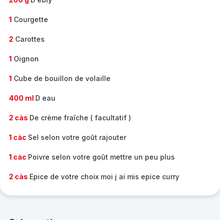
1
Courgette
2
Carottes
1
Oignon
1
Cube de bouillon de volaille
400 ml
D eau
2 càs
De crème fraîche ( facultatif )
1 càc
Sel selon votre goût rajouter
1 càc
Poivre selon votre goût mettre un peu plus
2 càs
Epice de votre choix moi j ai mis epice curry