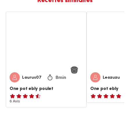
One
One
pot
pot
ebly
ebly
poulet
8min
Laurus07
Leazuzu
One pot ebly poulet
One pot ebly
ratings.4.5
6 Avis
ratings.NaN