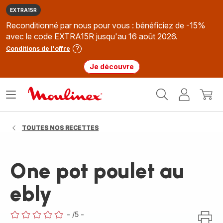
EXTRA15R
Reconditionné par nous pour vous : bénéficiez de -15%
avec le code EXTRA15R jusqu'au 16 août 2026.
Conditions de l'offre
Je découvre
Accueil
Ouvrir
Mon
Mon
Moulinex
le
compte
panie
menu
TOUTES NOS RECETTES
One pot poulet au
ebly
-
/5
-