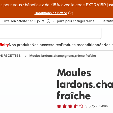
s pour vous : bénéficiez de -15% avec le code EXTRA15R jus
Conditions de l'offre
Livraison offerte* en 3 jours
90 jours pour changer d’avis
Garantie
inity
Nos produits
Nos accessoires
Produits reconditionnés
Nos s
OS RECETTES
Moules lardons,champignons,crème fraîche
Moules
lardons,ch
fraîche
3.5
/5
-
3 Avis
ratings.3.5