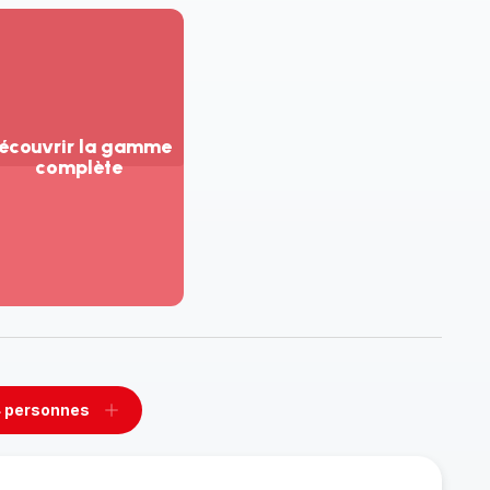
écouvrir la gamme
complète
ir
us...
couvrir
amme
mplète
 personnes
rimer
Ajouter
sonnes
personnes