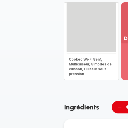
D
Vo
pl
Cookeo Wi-Fi 8en1,
-
Multicuiseur, 8 modes de
Dé
cuisson, Cuiseur sous
la
pression
g
co
-
Ingrédients
4
Supp
per