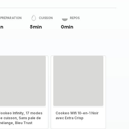
PRÉPARATION
CUISSON
REPOS
in
5min
0min
ookeo Infinity, 17 modes
Cookeo Wifi 10-en-1 Noir
e cuisson, Sans pale de
avec Extra Crisp
élange, Bleu Trust