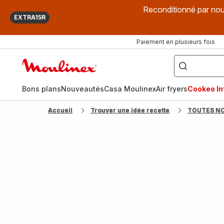
Reconditionné par nou
EXTRA15R
Paiement en plusieurs fois
["Que
recherchez-
Accueil
vous
?",
Moulinex
"Cookeo",
"Air
fryer",
Bons plans
Nouveautés
Casa Moulinex
Air fryers
Cookeo Inf
"Companion"]
Accueil
Trouver une idée recette
TOUTES N