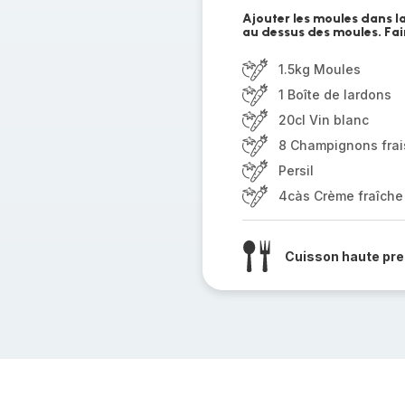
Ajouter les moules dans la
au dessus des moules. Fair
1.5kg Moules
1 Boîte de lardons
20cl Vin blanc
8 Champignons frai
Persil
4càs Crème fraîche
Cuisson haute pre