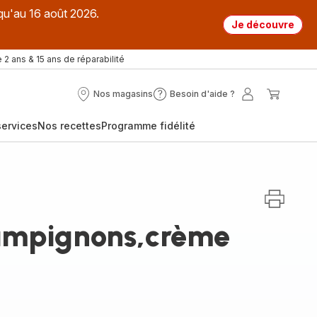
qu'au 16 août 2026.
Je découvre
 2 ans & 15 ans de réparabilité
Nos magasins
Besoin d'aide ?
Nos
Besoin
Mon
Mon
magasins
d'aide
compte
panier
ervices
Nos recettes
Programme fidélité
?
ampignons,crème