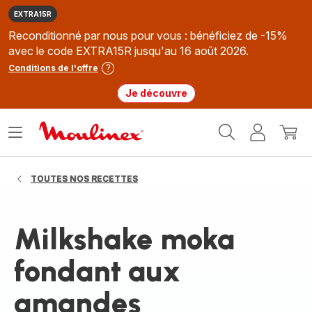
EXTRA15R
Reconditionné par nous pour vous : bénéficiez de -15%
avec le code EXTRA15R jusqu'au 16 août 2026.
Conditions de l'offre
Je découvre
Accueil
Ouvrir
Mon
Mon
Moulinex
le
compte
panie
menu
TOUTES NOS RECETTES
Milkshake moka
fondant aux
amandes