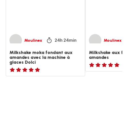
avec
la
machine
à
glaces
Dolci
24h 24min
Moulinex
Moulinex
Milkshake moka fondant aux
Milkshake aux fr
amandes avec la machine à
amandes
glaces Dolci
ratings.NaN
ratings.NaN