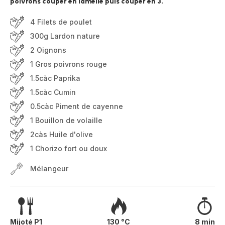
poivrons couper en lamelle puis couper en 3.
4 Filets de poulet
300g Lardon nature
2 Oignons
1 Gros poivrons rouge
1.5càc Paprika
1.5càc Cumin
0.5càc Piment de cayenne
1 Bouillon de volaille
2càs Huile d'olive
1 Chorizo fort ou doux
Mélangeur
Mijoté P1
130 °C
8 min