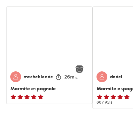
Marmite
Marmite
espagnole
espagnole
26min
mecheblonde
dedel
Marmite espagnole
Marmite espagno
Avis
ratings.4.8
607 Avis
5
étoiles
(moyenne)