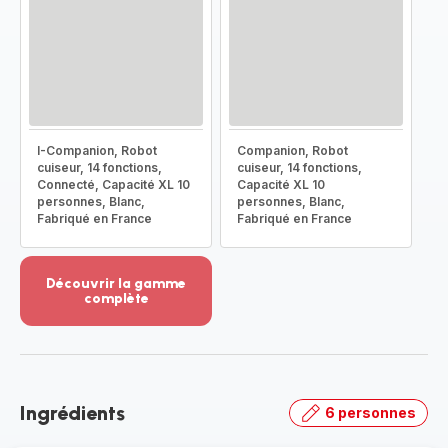
I-Companion, Robot
Companion, Robot
cuiseur, 14 fonctions,
cuiseur, 14 fonctions,
Connecté, Capacité XL 10
Capacité XL 10
personnes, Blanc,
personnes, Blanc,
Fabriqué en France
Fabriqué en France
Découvrir la gamme
complète
Voir
plus...
-
Découvrir
la
Ingrédients
6 personnes
gamme
complète