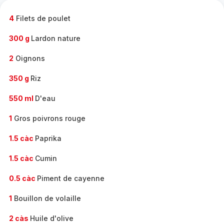
-
4
Filets de poulet
300 g
Lardon nature
2
Oignons
350 g
Riz
550 ml
D'eau
1
Gros poivrons rouge
1.5 càc
Paprika
1.5 càc
Cumin
0.5 càc
Piment de cayenne
1
Bouillon de volaille
2 càs
Huile d'olive