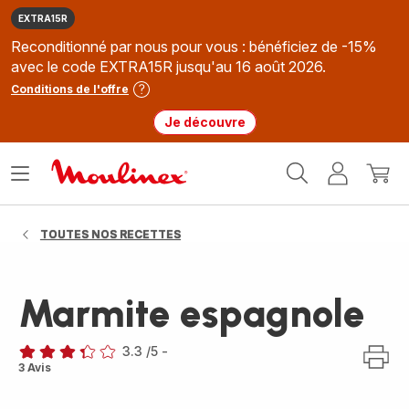
EXTRA15R
Reconditionné par nous pour vous : bénéficiez de -15%
avec le code EXTRA15R jusqu'au 16 août 2026.
Conditions de l'offre
Je découvre
Accueil
Ouvrir
Mon
Mon
Moulinex
le
compte
panie
menu
TOUTES NOS RECETTES
Marmite espagnole
3.3
/5
-
ratings.3.3
3 Avis