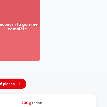
écouvrir la gamme
complète
ir
us...
couvrir
amme
mplète
6 pièces
rimer
Ajouter
es
pièces
200 g
farine