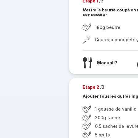
Etape 1
/3
Mettre le beurre coupé en
concasseur
180g beurre
Couteau pour pétri
Manual P
Etape 2
/3
Ajouter tous les autres in
1 gousse de vanille
200g farine
0.5 sachet de levur
5 œufs