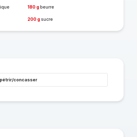
mique
180 g
beurre
200 g
sucre
pétrir/concasser