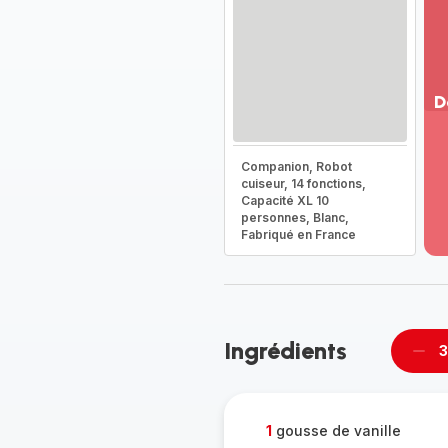
D
Vo
pl
Companion, Robot
-
cuiseur, 14 fonctions,
Dé
Capacité XL 10
personnes, Blanc,
la
Fabriqué en France
g
co
-
Ingrédients
3
Supp
pièc
1
gousse de vanille