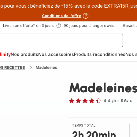
s pour vous : bénéficiez de -15% avec le code EXTRA15R jus
Conditions de l'offre
Livraison offerte* en 3 jours
90 jours pour changer d’avis
Garantie
inity
Nos produits
Nos accessoires
Produits reconditionnés
Nos s
OS RECETTES
Madeleines
Madeleine
4.4
/5
-
8 Avis
ratings.4.4
TEMPS TOTAL
2h 20min