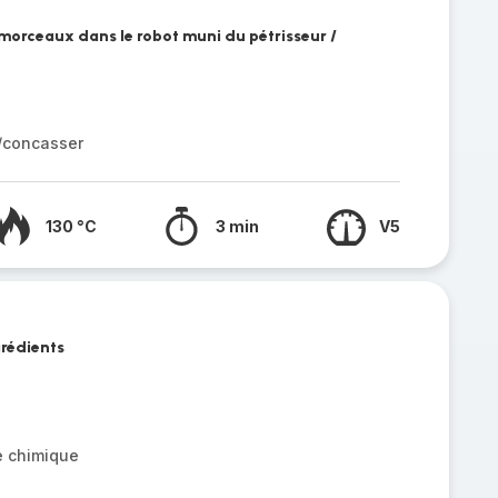
 morceaux dans le robot muni du pétrisseur /
r/concasser
130 °C
3 min
V5
grédients
e chimique