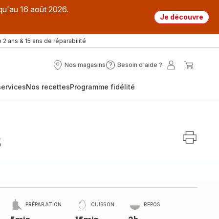
qu'au 16 août 2026.
Je découvre
 2 ans & 15 ans de réparabilité
Nos magasins
Besoin d'aide ?
Nos
Besoin
Mon
Mon
magasins
d'aide
compte
panier
ervices
Nos recettes
Programme fidélité
?
s
PRÉPARATION
CUISSON
REPOS