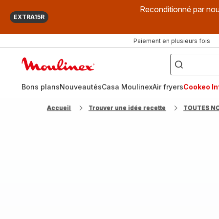
Reconditionné par nou
EXTRA15R
Paiement en plusieurs fois
["Que
recherchez-
Accueil
vous
?",
Moulinex
"Cookeo",
"Air
fryer",
Bons plans
Nouveautés
Casa Moulinex
Air fryers
Cookeo Inf
"Companion"]
Accueil
Trouver une idée recette
TOUTES N