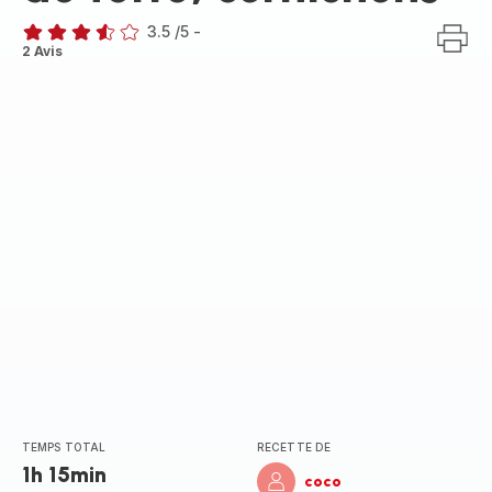
3.5
/5
-
ratings.3.5
2 Avis
TEMPS TOTAL
RECETTE DE
1h 15min
coco