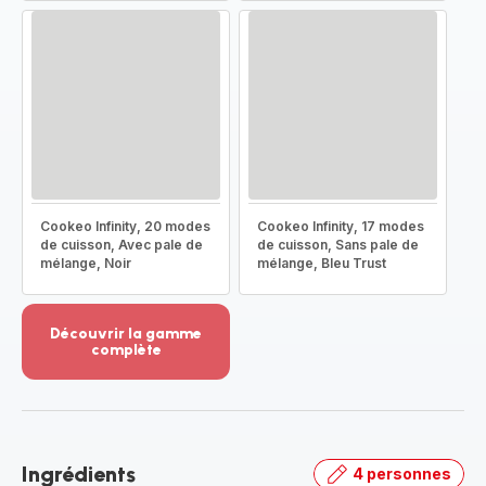
Cookeo Infinity, 20 modes
Cookeo Infinity, 17 modes
de cuisson, Avec pale de
de cuisson, Sans pale de
mélange, Noir
mélange, Bleu Trust
Découvrir la gamme
complète
Voir
plus...
-
Découvrir
la
Ingrédients
4 personnes
gamme