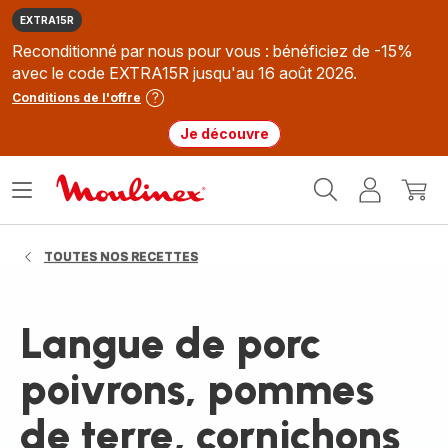
EXTRA15R
Reconditionné par nous pour vous : bénéficiez de -15%
avec le code EXTRA15R jusqu'au 16 août 2026.
Conditions de l'offre
Je découvre
Accueil
Ouvrir
Mon
Mon
Moulinex
le
compte
panie
menu
TOUTES NOS RECETTES
Langue de porc
poivrons, pommes
de terre, cornichons