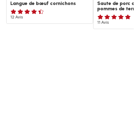
Langue de bœuf cornichons
Saute de porc au 
pommes de terre
ratings.4.4
12 Avis
ratings.4.9
11 Avis