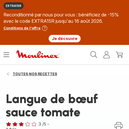
EXTRA15R
Reconditionné par nous pour vous : bénéficiez de -15%
avec le code EXTRA15R jusqu'au 16 août 2026.
Conditions de l'offre
Je découvre
Accueil
Ouvrir
Mon
Mon
Moulinex
le
compte
panie
menu
TOUTES NOS RECETTES
Langue de bœuf
sauce tomate
3
/5
-