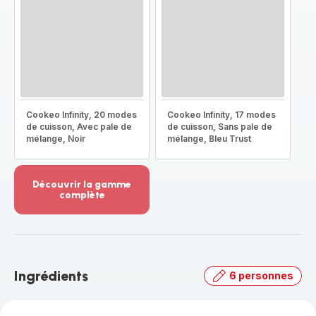
Cookeo Infinity, 20 modes
Cookeo Infinity, 17 modes
de cuisson, Avec pale de
de cuisson, Sans pale de
mélange, Noir
mélange, Bleu Trust
Découvrir la gamme
complète
Voir
plus...
-
Découvrir
la
Ingrédients
6 personnes
gamme
complète
-