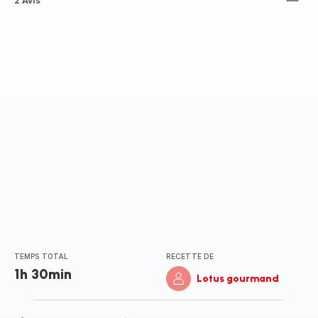
Avis
2 Avis
3
étoiles
(moyenne)
TEMPS TOTAL
RECETTE DE
1h 30min
Lotus gourmand