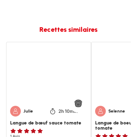
Recettes similaires
Langue
Langue
de
de
bœuf
boeuf
sauce
à
tomate
la
sauce
tomate
2h 10min
Julie
Selenne
Langue de bœuf sauce tomate
Langue de boeuf à
tomate
Avis
1 Avis