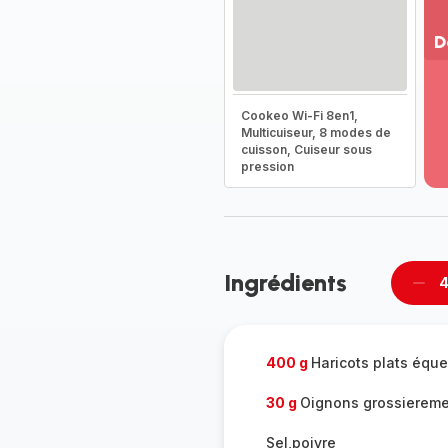
D
Vo
pl
Cookeo Wi-Fi 8en1,
-
Multicuiseur, 8 modes de
Dé
cuisson, Cuiseur sous
la
pression
g
co
-
Ingrédients
4
Supp
per
400 g
Haricots plats équ
30 g
Oignons grossierem
Sel,poivre