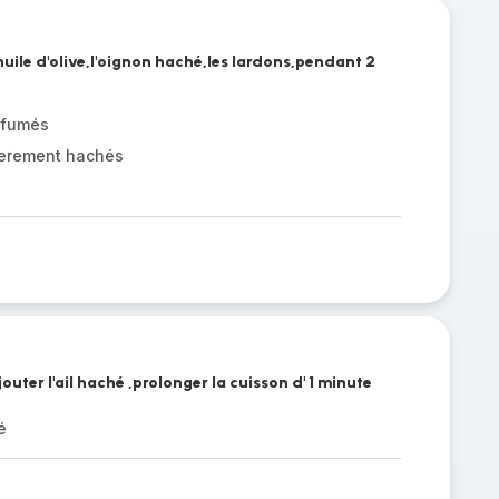
huile d'olive,l'oignon haché,les lardons,pendant 2
 fumés
ierement hachés
uter l'ail haché ,prolonger la cuisson d' 1 minute
é