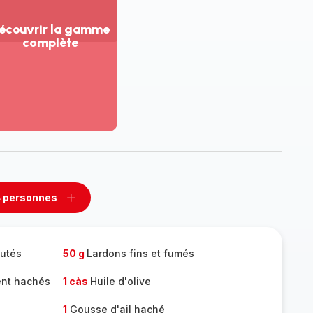
écouvrir la gamme
complète
ir
us...
couvrir
amme
mplète
 personnes
rimer
Ajouter
sonnes
personnes
eutés
50 g
Lardons fins et fumés
ent hachés
1 càs
Huile d'olive
1
Gousse d'ail haché