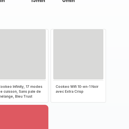
in
15min
0min
ookeo Infinity, 17 modes
Cookeo Wifi 10-en-1 Noir
e cuisson, Sans pale de
avec Extra Crisp
élange, Bleu Trust