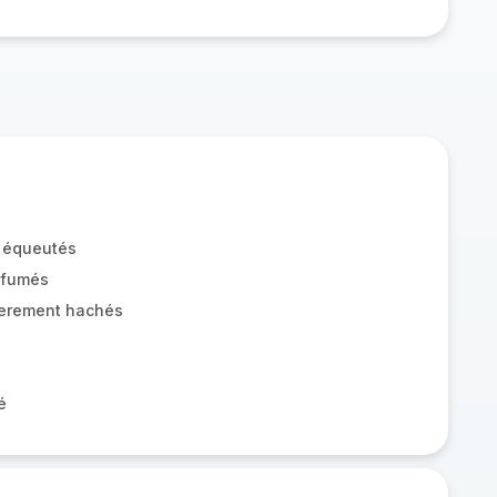
s équeutés
 fumés
ierement hachés
é