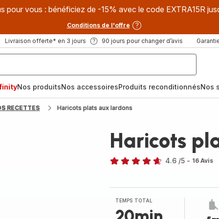
s pour vous : bénéficiez de -15% avec le code EXTRA15R jus
Conditions de l'offre
Livraison offerte* en 3 jours
90 jours pour changer d’avis
Garantie
inity
Nos produits
Nos accessoires
Produits reconditionnés
Nos s
OS RECETTES
Haricots plats aux lardons
Haricots pl
4.6
/5
-
16 Avis
ratings.4.6
TEMPS TOTAL
20min