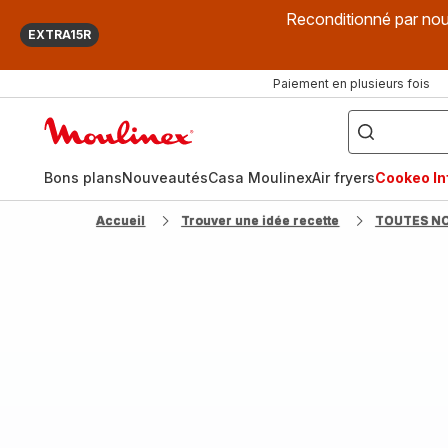
Reconditionné par nou
EXTRA15R
Paiement en plusieurs fois
["Que
recherchez-
Accueil
vous
?",
Moulinex
"Cookeo",
"Air
fryer",
Bons plans
Nouveautés
Casa Moulinex
Air fryers
Cookeo Inf
"Companion"]
Accueil
Trouver une idée recette
TOUTES N