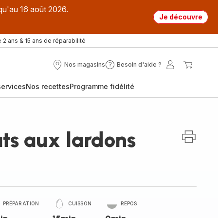
qu'au 16 août 2026.
Je découvre
 2 ans & 15 ans de réparabilité
Nos magasins
Besoin d'aide ?
Nos
Besoin
Mon
Mon
magasins
d'aide
compte
panier
ervices
Nos recettes
Programme fidélité
?
ats aux lardons
PRÉPARATION
CUISSON
REPOS