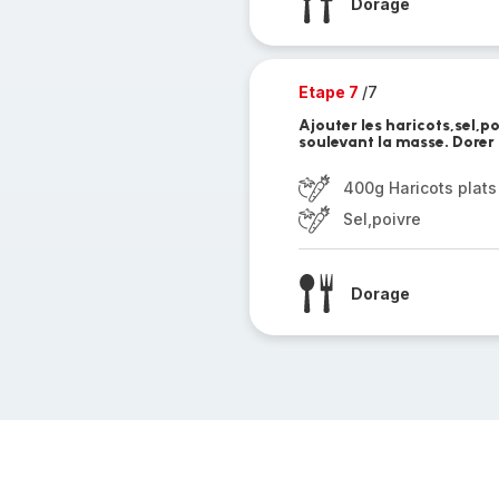
Dorage
Etape 7
/7
Ajouter les haricots,sel,p
soulevant la masse. Dorer 
400g Haricots plat
Sel,poivre
Dorage