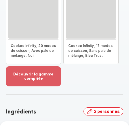
Cookeo Infinity, 20 modes
Cookeo Infinity, 17 modes
de cuisson, Avec pale de
de cuisson, Sans pale de
mélange, Noir
mélange, Bleu Trust
Découvrir la gamme
complète
Voir
plus...
-
Découvrir
la
Ingrédients
2 personnes
gamme
complète
-