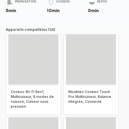
PRÉPARATION
CUISSON
REPOS
5min
10min
0min
Appareils compatibles (34)
Cookeo Wi-Fi 8en1,
Moulinex Cookeo Touch
Multicuiseur, 8 modes de
Pro Multicuiseur, Balance
cuisson, Cuiseur sous
intégrée, Connecté
pression