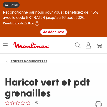
EXTRA15R
Reconditionné par nous pour vous : bénéficiez de -15%
avec le code EXTRA15R jusqu'au 16 août 2026.
Conditions de l'offre
Je découvre
Accueil
Ouvrir
Mon
Mon
Moulinex
le
compte
panie
menu
TOUTES NOS RECETTES
Haricot vert et pdt
grenailles
-
/5
-