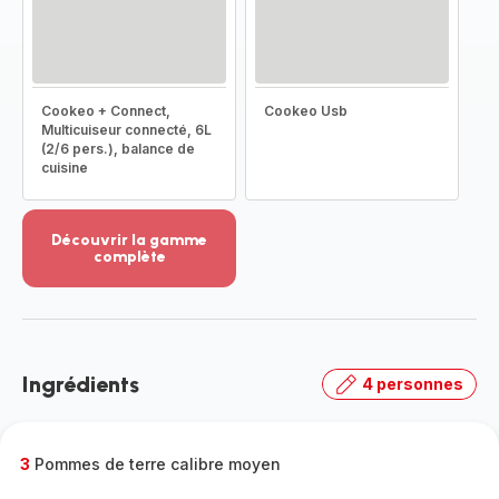
Cookeo + Connect,
Cookeo Usb
Multicuiseur connecté, 6L
(2/6 pers.), balance de
cuisine
Découvrir la gamme
complète
Voir
plus...
-
Découvrir
la
Ingrédients
4 personnes
gamme
complète
-
3
Pommes de terre calibre moyen