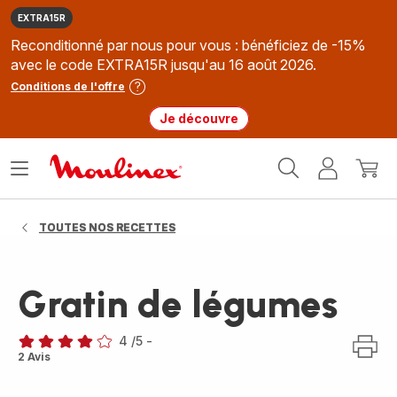
EXTRA15R
Reconditionné par nous pour vous : bénéficiez de -15%
avec le code EXTRA15R jusqu'au 16 août 2026.
Conditions de l'offre
Je découvre
Accueil
Ouvrir
Mon
Mon
Moulinex
le
compte
panie
menu
TOUTES NOS RECETTES
Gratin de légumes
4
/5
-
Avis
2 Avis
4
étoiles