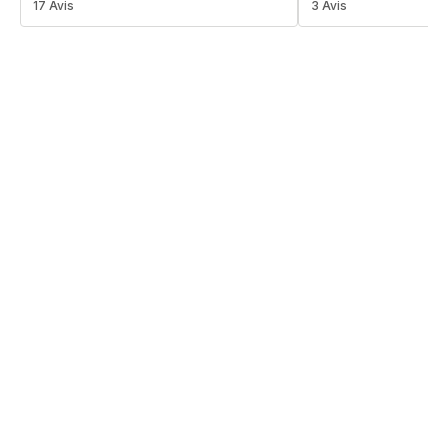
ratings.4.7
17 Avis
Avis
3 Avis
5
étoiles
(moyenne)